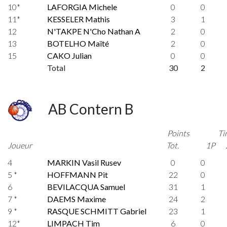
10*
LAFORGIA Michele
0
0
11*
KESSELER Mathis
3
1
12
N'TAKPE N'Cho Nathan A
2
0
13
BOTELHO Maïté
2
0
15
CAKO Julian
0
0
Total
30
2
AB Contern B
Points
Ti
Joueur
Tot.
1P
4
MARKIN Vasil Rusev
0
0
5 *
HOFFMANN Pit
22
0
6
BEVILACQUA Samuel
31
1
7 *
DAEMS Maxime
24
2
9 *
RASQUE SCHMITT Gabriel
23
1
12*
LIMPACH Tim
6
0