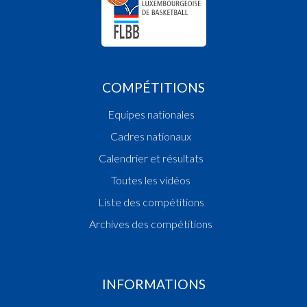
17:23:47
Spillerasaz am 3.Véierel: Spiller MARKIN Vasil
Rusev(CONB)
17:23:42
Spillerasaz am 3.Véierel: Spiller BEVILACQUA
Samuel(CONB)
17:23:25
Punkten:2 - Spiller LIMPACH Tim(CONB)
COMPÉTITIONS
17:22:53
Punkten:2 - Spiller RASQUE SCHMITT Gabriel
17:22:46
Punkten:2 - Spiller N'TAKPE N'Cho Nathan A(DIE
Equipes nationales
17:21:21
Spillerasaz am 3.Véierel: Spiller KESSELER Mathi
Cadres nationaux
17:21:13
Spillerasaz am 3.Véierel: Spiller COLOTTE Matte
Calendrier et résultats
17:20:44
Punkten:2 - Spiller HOFFMANN Pit(CONB)
17:20:19
Punkten:2 - Spiller DAEMS Maxime(CONB)
Toutes les vidéos
17:20:12
Punkten:2 - Spiller BOTELHO Maïté(DIE )
Liste des compétitions
17:19:27
Punkten:2 - Spiller TRAVASCIO Fabrizio(DIE )
Archives des compétitions
17:19:09
Punkten:2 - Spiller DAEMS Maxime(CONB)
17:18:56
Punkten:2 - Spiller DAEMS Maxime(CONB)
17:18:13
Spillerasaz am 3.Véierel: Spiller LAFORGIA Miche
17:17:39
Punkten:2 - Spiller CHIARANDINI Lex(CONB)
INFORMATIONS
17:17:13
Punkten:2 - Spiller RASQUE SCHMITT Gabriel