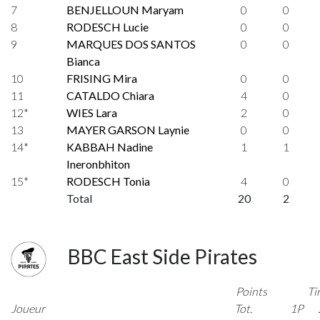
7
BENJELLOUN Maryam
0
0
8
RODESCH Lucie
0
0
9
MARQUES DOS SANTOS
0
0
Bianca
10
FRISING Mira
0
0
11
CATALDO Chiara
4
0
12*
WIES Lara
2
0
13
MAYER GARSON Laynie
0
0
14*
KABBAH Nadine
1
1
Ineronbhiton
15*
RODESCH Tonia
4
0
Total
20
2
BBC East Side Pirates
Points
Ti
Joueur
Tot.
1P