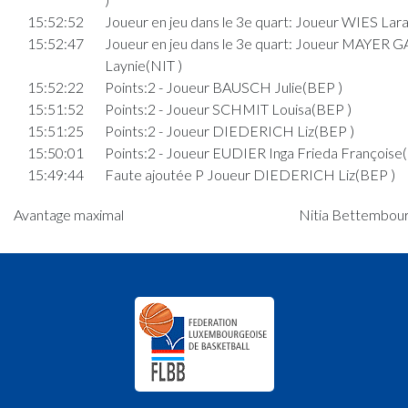
15:52:52
Joueur en jeu dans le 3e quart: Joueur WIES Lara
15:52:47
Joueur en jeu dans le 3e quart: Joueur MAYER
Laynie(NIT )
15:52:22
Points:2 - Joueur BAUSCH Julie(BEP )
15:51:52
Points:2 - Joueur SCHMIT Louisa(BEP )
15:51:25
Points:2 - Joueur DIEDERICH Liz(BEP )
15:50:01
Points:2 - Joueur EUDIER Inga Frieda Françoise(
15:49:44
Faute ajoutée P Joueur DIEDERICH Liz(BEP )
15:49:22
Joueur en jeu dans le 3e quart: Joueur CATALDO
Avantage maximal
Nitia Bettembourg
Chiara(NIT )
15:49:15
Joueur en jeu dans le 3e quart: Joueur WAGENE
Maud(BEP )
15:49:11
Joueur en jeu dans le 3e quart: Joueur SCHMIT
Louisa(BEP )
15:47:49
5. minute: 1er temps mort (2e mi-temps)(NIT )
15:47:18
Points:2 - Joueur DIEDERICH Liz(BEP )
15:45:58
Points:2 - Joueur RODESCH Tonia(NIT )
15:45:32
Joueur en jeu dans le 3e quart: Joueur BENJE