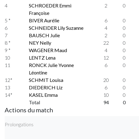
4
SCHROEDER Emmi
2
0
Françoise
5 *
BIVER Aurélie
6
0
6
SCHNEIDER Lily Suzanne
4
0
7
BAUSCH Julie
2
0
8 *
NEY Nelly
22
0
9 *
WAGENER Maud
4
0
10
LENTZ Lena
12
0
11
RONCK Julie Yvonne
6
0
Léontine
12*
SCHMIT Louisa
20
0
13
DIEDERICH Liz
6
0
14*
KASEL Emma
10
0
Total
94
0
Actions du match
Prolongations