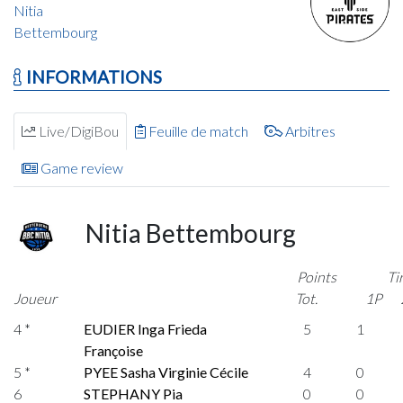
Nitia
Bettembourg
INFORMATIONS
Live/DigiBou
Feuille de match
Arbitres
Game review
Nitia Bettembourg
Points
Ti
Joueur
Tot.
1P
4 *
EUDIER Inga Frieda
5
1
Françoise
5 *
PYEE Sasha Virginie Cécile
4
0
6
STEPHANY Pia
0
0