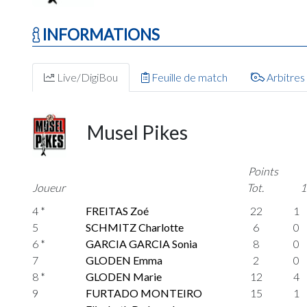
INFORMATIONS
Live/DigiBou
Feuille de match
Arbitres
Musel Pikes
Points
Joueur
Tot.
1
4 *
FREITAS Zoé
22
1
5
SCHMITZ Charlotte
6
0
6 *
GARCIA GARCIA Sonia
8
0
7
GLODEN Emma
2
0
8 *
GLODEN Marie
12
4
9
FURTADO MONTEIRO
15
1