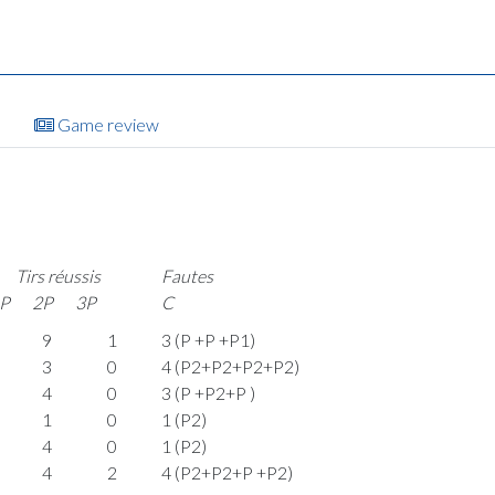
Game review
Tirs réussis
Fautes
P
2P
3P
C
9
1
3 (P +P +P1)
3
0
4 (P2+P2+P2+P2)
4
0
3 (P +P2+P )
1
0
1 (P2)
4
0
1 (P2)
4
2
4 (P2+P2+P +P2)