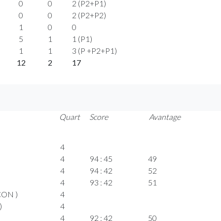
0
0
2 (P2+P1)
0
0
2 (P2+P2)
1
0
0
5
1
1 (P1)
1
1
3 (P +P2+P1)
12
2
17
Quart
Score
Avantage
4
4
94 : 45
49
4
94 : 42
52
4
93 : 42
51
CON )
4
)
4
4
92 : 42
50