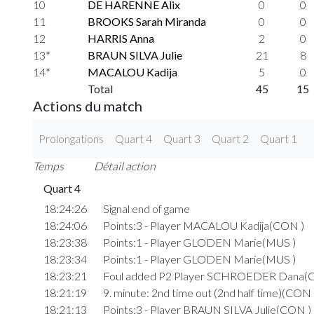
10
DE HARENNE Alix
0
0
11
BROOKS Sarah Miranda
0
0
12
HARRIS Anna
2
0
13*
BRAUN SILVA Julie
21
8
14*
MACALOU Kadija
5
0
Total
45
15
Actions du match
Prolongations
Quart 4
Quart 3
Quart 2
Quart 1
Temps
Détail action
Quart 4
18:24:26
Signal end of game
18:24:06
Points:3 - Player MACALOU Kadija(CON )
18:23:38
Points:1 - Player GLODEN Marie(MUS )
18:23:34
Points:1 - Player GLODEN Marie(MUS )
18:23:21
Foul added P2 Player SCHROEDER Dana(
18:21:19
9. minute: 2nd time out (2nd half time)(CON 
18:21:13
Points:3 - Player BRAUN SILVA Julie(CON )