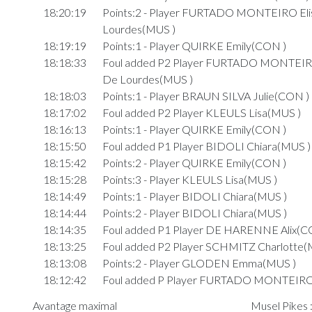
18:20:19
Points:2 - Player FURTADO MONTEIRO Eli
Lourdes(MUS )
18:19:19
Points:1 - Player QUIRKE Emily(CON )
18:18:33
Foul added P2 Player FURTADO MONTEIRO
De Lourdes(MUS )
18:18:03
Points:1 - Player BRAUN SILVA Julie(CON )
18:17:02
Foul added P2 Player KLEULS Lisa(MUS )
18:16:13
Points:1 - Player QUIRKE Emily(CON )
18:15:50
Foul added P1 Player BIDOLI Chiara(MUS )
18:15:42
Points:2 - Player QUIRKE Emily(CON )
18:15:28
Points:3 - Player KLEULS Lisa(MUS )
18:14:49
Points:1 - Player BIDOLI Chiara(MUS )
18:14:44
Points:2 - Player BIDOLI Chiara(MUS )
18:14:35
Foul added P1 Player DE HARENNE Alix(C
18:13:25
Foul added P2 Player SCHMITZ Charlotte(
18:13:08
Points:2 - Player GLODEN Emma(MUS )
18:12:42
Foul added P Player FURTADO MONTEIRO 
De Lourdes(MUS )
Avantage maximal
Musel Pikes :