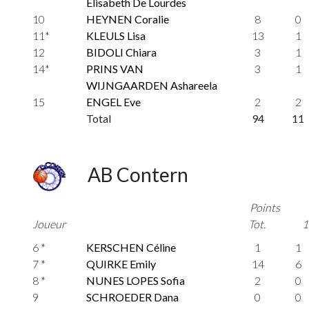
Elisabeth De Lourdes
10
HEYNEN Coralie
8
0
11*
KLEULS Lisa
13
1
12
BIDOLI Chiara
3
1
14*
PRINS VAN
3
1
WIJNGAARDEN Ashareela
15
ENGEL Eve
2
2
Total
94
11
AB Contern
Points
Joueur
Tot.
1
6 *
KERSCHEN Céline
1
1
7 *
QUIRKE Emily
14
6
8 *
NUNES LOPES Sofia
2
0
9
SCHROEDER Dana
0
0