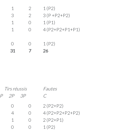
1
2
1 (P2)
3
2
3 (P +P2+P2)
1
0
1 (P1)
1
0
4 (P2+P2+P1+P1)
0
0
1 (P2)
31
7
26
Tirs réussis
Fautes
P
2P
3P
C
0
0
2 (P2+P2)
4
0
4 (P2+P2+P2+P2)
1
0
2 (P2+P1)
0
0
1 (P2)