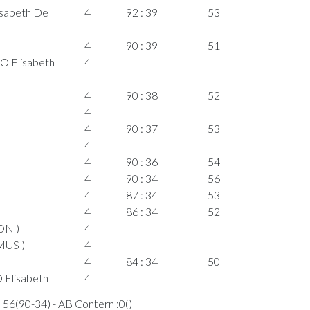
sabeth De
4
92 : 39
53
4
90 : 39
51
 Elisabeth
4
4
90 : 38
52
4
4
90 : 37
53
4
4
90 : 36
54
4
90 : 34
56
4
87 : 34
53
4
86 : 34
52
ON )
4
MUS )
4
4
84 : 34
50
Elisabeth
4
 56(90-34) - AB Contern :0()