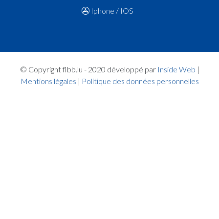
17:07:15
Spieleinsatz im 1.Viertel: Spieler PORTERO M
Iphone / IOS
Claudia(T71B)
17:07:05
8. Minute: 1. Auszeit (1. Halbzeit)(MON )
17:06:58
Fehler hinzugefügt: P1 Spieler MELANDA Melin
17:05:43
Punkte:2 - Spieler RACCOGLI Laura(T71B)
17:05:19
© Copyright flbb.lu - 2020 développé par
Punkte:1 - Spieler PERRARD Joyce(T71B)
Inside Web
|
17:05:08
Mentions légales
Punkte:1 - Spieler PERRARD Joyce(T71B)
|
Politique des données personnelles
17:04:35
Fehler hinzugefügt: P2 Spieler MOUBARKAK I
)
17:03:57
Punkte:2 - Spieler RACCOGLI Laura(T71B)
17:03:49
Punkte:2 - Spieler PRONAJ Sara(MON )
17:03:34
Punkte:1 - Spieler PERRARD Joyce(T71B)
17:02:56
Fehler hinzugefügt: P2 Spieler MOUBARKAK I
)
17:02:38
Spieleinsatz im 1.Viertel: Spieler BERMES Pia(T
17:02:32
Fehler hinzugefügt: P Spieler MOUBARKAK Ina
17:01:33
Punkte:1 - Spieler LOES Fiona(T71B)
17:01:24
Spieleinsatz im 1.Viertel: Spieler HAESAERTS Lo