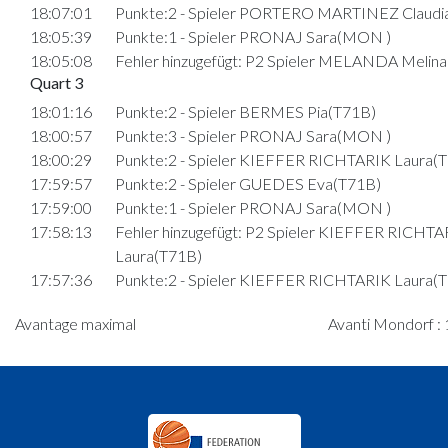
18:07:01
Punkte:2 - Spieler PORTERO MARTINEZ Claudi
18:05:39
Punkte:1 - Spieler PRONAJ Sara(MON )
18:05:08
Fehler hinzugefügt: P2 Spieler MELANDA Melin
Quart 3
18:01:16
Punkte:2 - Spieler BERMES Pia(T71B)
18:00:57
Punkte:3 - Spieler PRONAJ Sara(MON )
18:00:29
Punkte:2 - Spieler KIEFFER RICHTARIK Laura(
17:59:57
Punkte:2 - Spieler GUEDES Eva(T71B)
17:59:00
Punkte:1 - Spieler PRONAJ Sara(MON )
17:58:13
Fehler hinzugefügt: P2 Spieler KIEFFER RICHTA
Laura(T71B)
17:57:36
Punkte:2 - Spieler KIEFFER RICHTARIK Laura(
17:56:18
Punkte:2 - Spieler MOUBARKAK Inaya(MON )
Avantage maximal
Avanti Mondorf : 
17:54:30
7. Minute: 1. Auszeit (2. Halbzeit)(MON )
17:54:10
Punkte:2 - Spieler PRONAJ Sara(MON )
17:52:30
Punkte:2 - Spieler GUEDES Eva(T71B)
17:51:37
Fehler hinzugefügt: P2 Spieler VEIGA COSTA
Margarida(MON )
17:50:15
Punkte:2 - Spieler MOUBARKAK Inaya(MON )