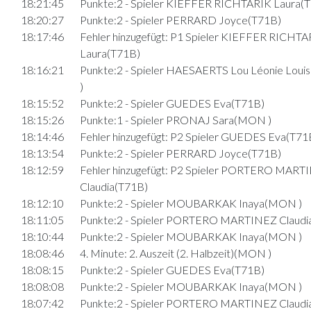
18:21:45
Punkte:2 - Spieler KIEFFER RICHTARIK Laura(
18:20:27
Punkte:2 - Spieler PERRARD Joyce(T71B)
18:17:46
Fehler hinzugefügt: P1 Spieler KIEFFER RICHTA
Laura(T71B)
18:16:21
Punkte:2 - Spieler HAESAERTS Lou Léonie Lou
)
18:15:52
Punkte:2 - Spieler GUEDES Eva(T71B)
18:15:26
Punkte:1 - Spieler PRONAJ Sara(MON )
18:14:46
Fehler hinzugefügt: P2 Spieler GUEDES Eva(T71
18:13:54
Punkte:2 - Spieler PERRARD Joyce(T71B)
18:12:59
Fehler hinzugefügt: P2 Spieler PORTERO MART
Claudia(T71B)
18:12:10
Punkte:2 - Spieler MOUBARKAK Inaya(MON )
18:11:05
Punkte:2 - Spieler PORTERO MARTINEZ Claudi
18:10:44
Punkte:2 - Spieler MOUBARKAK Inaya(MON )
18:08:46
4. Minute: 2. Auszeit (2. Halbzeit)(MON )
18:08:15
Punkte:2 - Spieler GUEDES Eva(T71B)
18:08:08
Punkte:2 - Spieler MOUBARKAK Inaya(MON )
18:07:42
Punkte:2 - Spieler PORTERO MARTINEZ Claudi