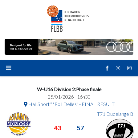
W-U16 Division 2:Phase finale
25/01/2026 - 16h30
Hall Sportif "Roll Delles" - FINAL RESULT
T71 Dudelange B
43
57