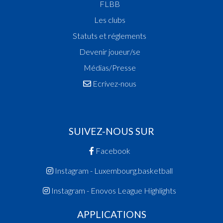
FLBB
17:24:23
Punkte:2 - Spieler HAESAERTS Lou Léonie Lou
)
Les clubs
17:22:19
Punkte:1 - Spieler PRONAJ Sara(MON )
Statuts et réglements
17:22:15
Fehler entfernt: P2 Spieler MELANDA Melina(T
Devenir joueur/se
17:22:11
Fehler hinzugefügt: P2 Spieler LOES Fiona(T71B)
17:21:57
Fehler hinzugefügt: P2 Spieler MELANDA Melin
Médias/Presse
17:19:55
Fehler hinzugefügt: P2 Spieler PRONAJ Sara(MO
Ecrivez-nous
17:18:26
Punkte:2 - Spieler MOUBARKAK Inaya(MON )
17:18:15
Letzte Punkte für anderen Spieler MILANI NIA
Ziba(MON )
17:18:06
Punkte:2 - Spieler PRONAJ Sara(MON )
SUIVEZ-NOUS SUR
17:17:07
Fehler hinzugefügt: P1 Spieler HAESAERTS Lou 
Louise(MON )
Facebook
Quart 1
Instagram - Luxembourg.basketball
17:14:05
Punkte:1 - Spieler PORTERO MARTINEZ Claudi
17:13:55
Punkte:1 - Spieler PORTERO MARTINEZ Claudi
Instagram - Enovos League Highlights
17:13:42
Fehler hinzugefügt: P2 Spieler MILANI NIA Zib
17:11:39
Punkte:2 - Spieler BERMES Pia(T71B)
APPLICATIONS
17:10:27
Punkte:3 - Spieler PRONAJ Sara(MON )