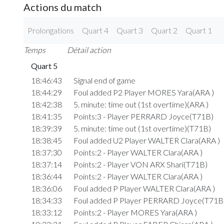
Actions du match
Prolongations
Quart 4
Quart 3
Quart 2
Quart 1
Temps
Détail action
Quart 5
18:46:43
Signal end of game
18:44:29
Foul added P2 Player MORES Yara(ARA )
18:42:38
5. minute: time out (1st overtime)(ARA )
18:41:35
Points:3 - Player PERRARD Joyce(T71B)
18:39:39
5. minute: time out (1st overtime)(T71B)
18:38:45
Foul added U2 Player WALTER Clara(ARA )
18:37:30
Points:2 - Player WALTER Clara(ARA )
18:37:14
Points:2 - Player VON ARX Shari(T71B)
18:36:44
Points:2 - Player WALTER Clara(ARA )
18:36:06
Foul added P Player WALTER Clara(ARA )
18:34:33
Foul added P Player PERRARD Joyce(T71B
18:33:12
Points:2 - Player MORES Yara(ARA )