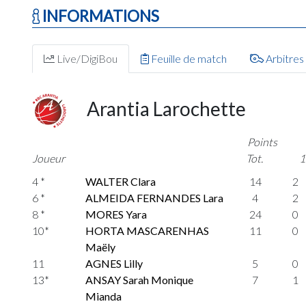
INFORMATIONS
Live/DigiBou
Feuille de match
Arbitres
Arantia Larochette
Points
Joueur
Tot.
1
4 *
WALTER Clara
14
2
6 *
ALMEIDA FERNANDES Lara
4
2
8 *
MORES Yara
24
0
10*
HORTA MASCARENHAS
11
0
Maëly
11
AGNES Lilly
5
0
13*
ANSAY Sarah Monique
7
1
Mianda