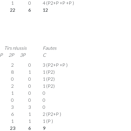
1
0
4 (P2+P +P +P )
22
6
12
Tirs réussis
Fautes
P
2P
3P
C
2
0
3 (P2+P +P )
8
1
1 (P2)
0
0
1 (P2)
2
0
1 (P2)
1
0
0
0
0
0
3
3
0
6
1
2 (P2+P )
1
1
1 (P )
23
6
9