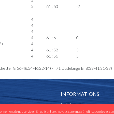
5
5
61 : 63
-2
)
4
4
)
4
4
61 : 61
0
B)
4
4
61 : 58
3
4
61 : 56
5
4
58 : 56
2
chette : 8(56-48,54-46,22-14) - T71 Dudelange B :8(33-41,31-39)
4
58 : 54
4
4
58 : 52
6
Laura(T71B)
4
4
4
INFORMATIONS
4
FLBB
4
56 : 52
4
)
4
56 : 50
6
ionnement de nos services. En utilisant ce site, vous consentez à l'utilisation de ces co
Les clubs