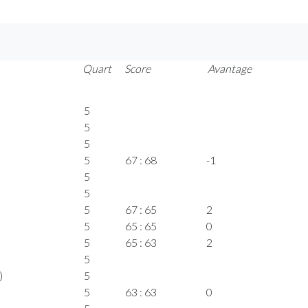
Quart
Score
Avantage
5
5
5
5
67 : 68
-1
5
5
5
67 : 65
2
5
65 : 65
0
5
65 : 63
2
5
)
5
5
63 : 63
0