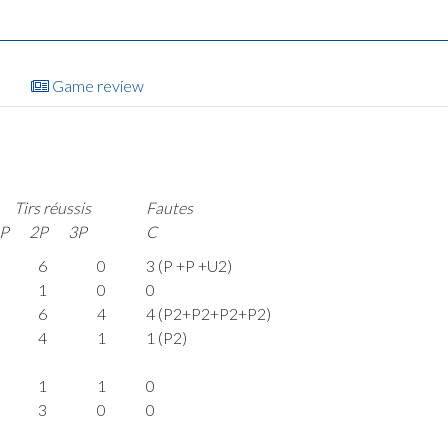
Game review
Tirs réussis
Fautes
P
2P
3P
C
6
0
3 (P +P +U2)
1
0
0
6
4
4 (P2+P2+P2+P2)
4
1
1 (P2)
1
1
0
3
0
0