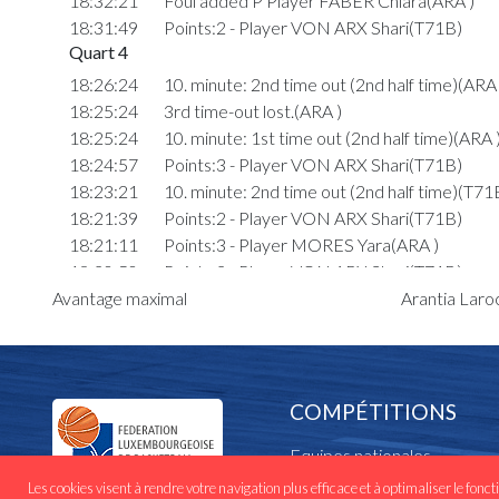
18:32:21
Foul added P Player FABER Chiara(ARA )
18:31:49
Points:2 - Player VON ARX Shari(T71B)
Quart 4
18:26:24
10. minute: 2nd time out (2nd half time)(ARA 
18:25:24
3rd time-out lost.(ARA )
18:25:24
10. minute: 1st time out (2nd half time)(ARA 
18:24:57
Points:3 - Player VON ARX Shari(T71B)
18:23:21
10. minute: 2nd time out (2nd half time)(T71
18:21:39
Points:2 - Player VON ARX Shari(T71B)
18:21:11
Points:3 - Player MORES Yara(ARA )
18:20:50
Points:2 - Player VON ARX Shari(T71B)
Avantage maximal
Arantia Laro
18:20:15
Points:2 - Player VON ARX Shari(T71B)
18:20:10
Points:2 - Player MORES Yara(ARA )
18:19:28
Foul added P Player KIEFFER RICHTARIK 
18:18:56
Foul added P Player FABER Chiara(ARA )
18:18:56
Foul deleted P2 Player FABER Chiara(ARA )
COMPÉTITIONS
18:18:32
Foul added P2 Player FABER Chiara(ARA )
Equipes nationales
18:17:50
Points:2 - Player PERRARD Joyce(T71B)
18:14:30
Points:2 - Player COSTA PEGO Taissy(T71B
Les cookies visent à rendre votre navigation plus efficace et à optimaliser le fonct
Cadres nationaux