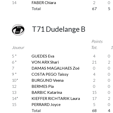
14
FABER Chiara
2
0
Total
67
5
T71 Dudelange B
Points
Joueur
Tot.
1
5 *
GUEDES Eva
4
0
6 *
VON ARX Shari
21
2
7
DAMAS MAGALHAES Zoé
0
0
9 *
COSTA PEGO Taissy
4
0
10*
BURGUND Veena
2
0
12
BERMES Pia
0
0
13
BARBIC Katarina
15
0
14*
KIEFFER RICHTARIK Laura
17
2
15
PERRARD Joyce
5
0
Total
68
4