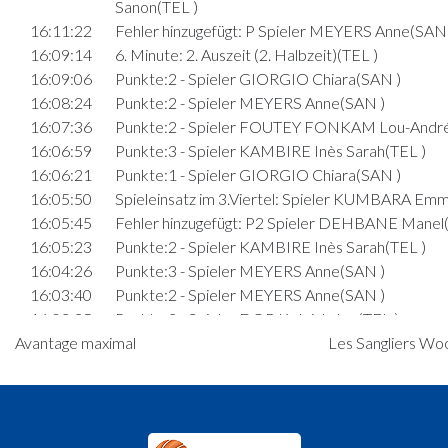
Sanon(TEL )
16:11:22
Fehler hinzugefügt: P Spieler MEYERS Anne(SAN 
16:09:14
6. Minute: 2. Auszeit (2. Halbzeit)(TEL )
16:09:06
Punkte:2 - Spieler GIORGIO Chiara(SAN )
16:08:24
Punkte:2 - Spieler MEYERS Anne(SAN )
16:07:36
Punkte:2 - Spieler FOUTEY FONKAM Lou-Andr
16:06:59
Punkte:3 - Spieler KAMBIRE Inès Sarah(TEL )
16:06:21
Punkte:1 - Spieler GIORGIO Chiara(SAN )
16:05:50
Spieleinsatz im 3.Viertel: Spieler KUMBARA Em
16:05:45
Fehler hinzugefügt: P2 Spieler DEHBANE Manel(
16:05:23
Punkte:2 - Spieler KAMBIRE Inès Sarah(TEL )
16:04:26
Punkte:3 - Spieler MEYERS Anne(SAN )
16:03:40
Punkte:2 - Spieler MEYERS Anne(SAN )
16:03:25
Punkte:2 - Spieler DOR Ketsiah Joy(TEL )
Avantage maximal
Les Sangliers Woo
16:01:36
Punkte:2 - Spieler KAMBIRE Inès Sarah(TEL )
15:59:04
Punkte:2 - Spieler GIORGIO Chiara(SAN )
15:58:28
Punkte:1 - Spieler KAMBIRE Inès Sarah(TEL )
15:58:17
Fehler hinzugefügt: P2 Spieler GIORGIO Chiara(
15:56:06
9. Minute: 1. Auszeit (2. Halbzeit)(TEL )