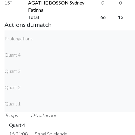
15*
AGATHE BOSSON Sydney
0
0
Fatinha
Total
66
13
Actions du match
Prolongations
Quart 4
Quart 3
Quart 2
Quart 1
Temps
Détail action
Quart 4
16:21:08
Signal Spielende