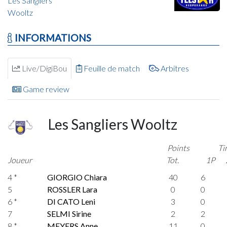
Les Sangliers
Wooltz
INFORMATIONS
Live/DigiBou
Feuille de match
Arbitres
Game review
Les Sangliers Wooltz
Points
Ti
Joueur
Tot.
1P
4 *
GIORGIO Chiara
40
6
5
ROSSLER Lara
0
0
6 *
DI CATO Leni
3
0
7
SELMI Sirine
2
2
8 *
MEYERS Anne
11
0