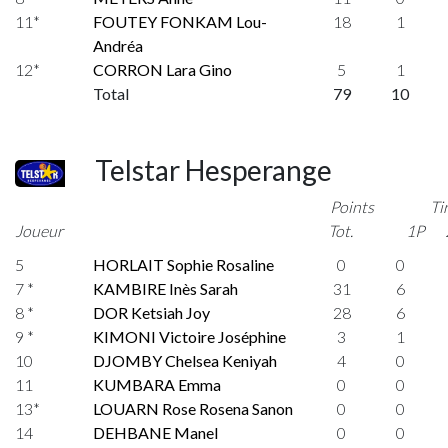
11*
FOUTEY FONKAM Lou-
18
1
Andréa
12*
CORRON Lara Gino
5
1
Total
79
10
Telstar Hesperange
Points
Ti
Joueur
Tot.
1P
5
HORLAIT Sophie Rosaline
0
0
7 *
KAMBIRE Inès Sarah
31
6
8 *
DOR Ketsiah Joy
28
6
9 *
KIMONI Victoire Joséphine
3
1
10
DJOMBY Chelsea Keniyah
4
0
11
KUMBARA Emma
0
0
13*
LOUARN Rose Rosena Sanon
0
0
14
DEHBANE Manel
0
0