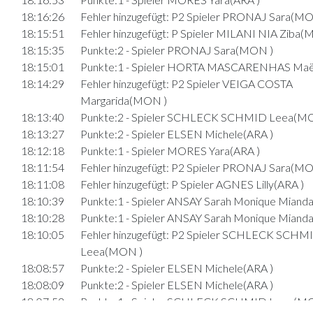
18:16:26
Fehler hinzugefügt: P2 Spieler PRONAJ Sara(MO
18:15:51
Fehler hinzugefügt: P Spieler MILANI NIA Ziba(
18:15:35
Punkte:2 - Spieler PRONAJ Sara(MON )
18:15:01
Punkte:1 - Spieler HORTA MASCARENHAS Maël
18:14:29
Fehler hinzugefügt: P2 Spieler VEIGA COSTA
Margarida(MON )
18:13:40
Punkte:2 - Spieler SCHLECK SCHMID Leea(M
18:13:27
Punkte:2 - Spieler ELSEN Michele(ARA )
18:12:18
Punkte:1 - Spieler MORES Yara(ARA )
18:11:54
Fehler hinzugefügt: P2 Spieler PRONAJ Sara(MO
18:11:08
Fehler hinzugefügt: P Spieler AGNES Lilly(ARA )
18:10:39
Punkte:1 - Spieler ANSAY Sarah Monique Mianda
18:10:28
Punkte:1 - Spieler ANSAY Sarah Monique Mianda
18:10:05
Fehler hinzugefügt: P2 Spieler SCHLECK SCHM
Leea(MON )
18:08:57
Punkte:2 - Spieler ELSEN Michele(ARA )
18:08:09
Punkte:2 - Spieler ELSEN Michele(ARA )
18:07:53
Punkte:1 - Spieler SCHLECK SCHMID Leea(M