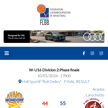
W-U16 Division 2:Phase finale
10/05/2026 - 17h00
Hall Sportif "Roll Delles" - FINAL RESULT
Arantia
Larochette
44
55