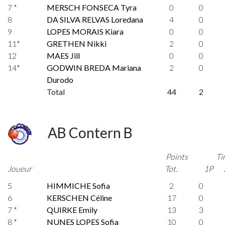
7 *
MERSCH FONSECA Tyra
0
0
8
DA SILVA RELVAS Loredana
4
0
9
LOPES MORAIS Kiara
0
0
11*
GRETHEN Nikki
2
0
12
MAES Jill
0
0
14*
GODWIN BREDA Mariana
2
0
Durodo
Total
44
2
AB Contern B
Points
Ti
Joueur
Tot.
1P
5
HIMMICHE Sofia
2
0
6
KERSCHEN Céline
17
0
7 *
QUIRKE Emily
13
3
8 *
NUNES LOPES Sofia
10
0