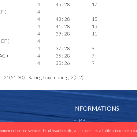
4
45 : 28
17
F )
4
4
43 : 28
15
4
41 : 28
13
4
39 : 28
11
EF )
4
4
37 : 28
9
AC )
4
35 : 28
7
4
35 : 26
9
4
35 : 24
11
 : 21(51-30) - Racing Luxembourg :2(0-2)
)
4
AC )
3
35 : 23
12
adeleine(RAC
3
INFORMATIONS
3
35 : 21
14
FLBB
3
33 : 21
12
RAC )
3
Les clubs
ionnement de nos services. En utilisant ce site, vous consentez à l'utilisation de ces co