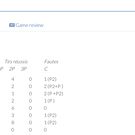
Game review
Tirs réussis
Fautes
P
2P
3P
C
4
0
1 (P2)
2
0
2 (P2+P )
1
0
2 (P +P2)
2
0
1 (P )
6
0
0
3
0
1 (P2)
8
0
1 (P2)
0
0
0