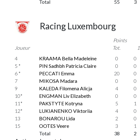
Total
55
3
Racing Luxembourg
Points
Joueur
Tot.
1
4
KRAAMA Bella Madeleine
0
0
5 *
PIN Sadhbh Patricia Claire
0
0
6 *
PECCATI Emma
20
0
7
MIKOSA Madara
0
0
9
KALEDA Filomena Alicja
4
0
10*
ENGMAN Liv Elizabeth
0
0
11*
PAKSTYTE Kotryna
5
1
12*
LUKIANENKO Viktoriia
4
0
13
BONAROU Lida
2
0
15
OOTES Veere
3
1
Total
38
2