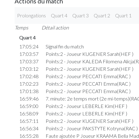
Actions du match
Prolongations
Quart 4
Quart 3
Quart 2
Quart 1
Temps
Détail action
Quart 4
17:05:24
Signal fin du match
17:03:57
Points:2 - Joueur KUGENER Sarah(HEF )
17:03:37
Points:2 - Joueur KALEDA Filomena Alicja(R
17:03:12
Points:2 - Joueur KUGENER Sarah(HEF )
17:02:48
Points:2 - Joueur PECCATI Emma(RAC )
17:02:23
Points:2 - Joueur PECCATI Emma(RAC )
17:01:38
Points:2 - Joueur PECCATI Emma(RAC )
16:59:46
7. minute: 2e temps mort (2e mi-temps)(RAC
16:59:00
Points:2 - Joueur LEBERLE Kim(HEF )
16:58:09
Points:2 - Joueur LEBERLE Kim(HEF )
16:57:11
Points:2 - Joueur KUGENER Sarah(HEF )
16:56:34
Points:2 - Joueur PAKSTYTE Kotryna(RAC )
16:55:28
Faute ajoutée P Joueur KRAAMA Bella Mad