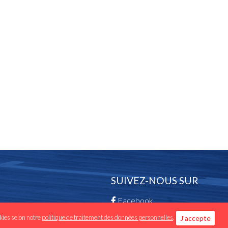
SUIVEZ-NOUS SUR
Facebook
okies selon notre
politique de traitement des données personnelles
.
J'accepte
Instagram -