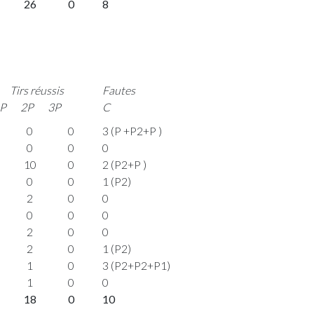
26
0
8
Tirs réussis
Fautes
P
2P
3P
C
0
0
3 (P +P2+P )
0
0
0
10
0
2 (P2+P )
0
0
1 (P2)
2
0
0
0
0
0
2
0
0
2
0
1 (P2)
1
0
3 (P2+P2+P1)
1
0
0
18
0
10