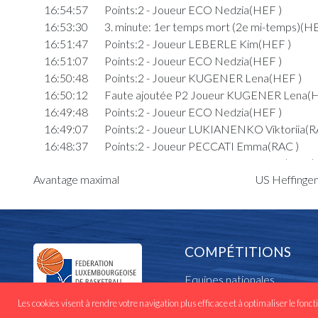
16:54:57
Points:2 - Joueur ECO Nedzia(HEF )
16:53:30
3. minute: 1er temps mort (2e mi-temps)(HE
16:51:47
Points:2 - Joueur LEBERLE Kim(HEF )
16:51:07
Points:2 - Joueur ECO Nedzia(HEF )
16:50:48
Points:2 - Joueur KUGENER Lena(HEF )
16:50:12
Faute ajoutée P2 Joueur KUGENER Lena(H
16:49:48
Points:2 - Joueur ECO Nedzia(HEF )
16:49:07
Points:2 - Joueur LUKIANENKO Viktoriia(R
16:48:37
Points:2 - Joueur PECCATI Emma(RAC )
16:48:11
Points:1 - Joueur PAKSTYTE Kotryna(RAC )
Avantage maximal
US Heffingen
16:47:56
Faute ajoutée P2 Joueur ECO Nedzia(HEF 
Quart 3
16:43:03
Points:2 - Joueur KALEDA Filomena Alicja(R
16:42:13
Faute ajoutée P2 Joueur KRAAMA Bella M
)
COMPÉTITIONS
16:41:38
Points:2 - Joueur BENDER Sarah(HEF )
Equipes nationales
16:39:38
Points:1 - Joueur KOENIG Emma(HEF )
16:39:16
Faute ajoutée P2 Joueur MIKOSA Madara(
Cadres nationaux
Les cookies visent à rendre votre navigation plus efficace et à optimaliser le fonct