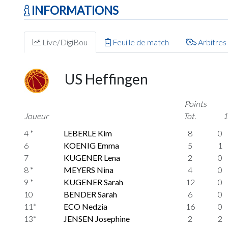
INFORMATIONS
Live/DigiBou
Feuille de match
Arbitres
US Heffingen
Points
Joueur
Tot.
1
4 *
LEBERLE Kim
8
0
6
KOENIG Emma
5
1
7
KUGENER Lena
2
0
8 *
MEYERS Nina
4
0
9 *
KUGENER Sarah
12
0
10
BENDER Sarah
6
0
11*
ECO Nedzia
16
0
13*
JENSEN Josephine
2
2