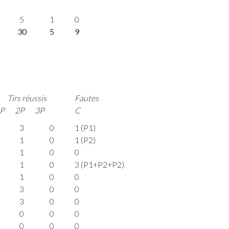
5
1
0
30
5
9
Tirs réussis
Fautes
P
2P
3P
C
3
0
1 (P1)
1
0
1 (P2)
1
0
0
1
0
3 (P1+P2+P2)
1
0
0
3
0
0
3
0
0
0
0
0
0
0
0