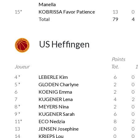
Manella
15*
KOBRISSA Favor Patience
13
0
Total
79
4
US Heffingen
Points
Joueur
Tot.
1
4 *
LEBERLE Kim
6
0
5 *
GLODEN Charlyne
2
0
6
KOENIG Emma
2
0
7
KUGENER Lena
4
2
8 *
MEYERS Nina
2
0
9 *
KUGENER Sarah
6
0
11*
ECO Nedzia
8
2
13
JENSEN Josephine
0
0
14
KRIEPS Lou
0
0