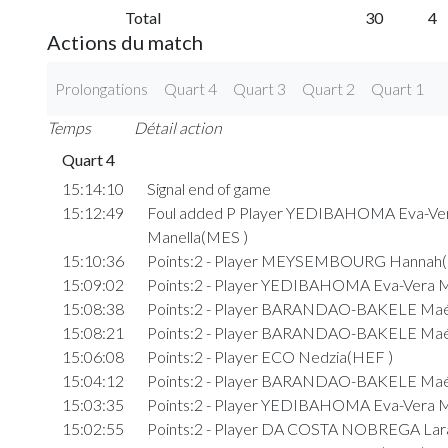
Total
30
4
Actions du match
Prolongations
Quart 4
Quart 3
Quart 2
Quart 1
Temps
Détail action
Quart 4
15:14:10
Signal end of game
15:12:49
Foul added P Player YEDIBAHOMA Eva-Ve
Manella(MES )
15:10:36
Points:2 - Player MEYSEMBOURG Hannah
15:09:02
Points:2 - Player YEDIBAHOMA Eva-Vera M
15:08:38
Points:2 - Player BARANDAO-BAKELE Ma
15:08:21
Points:2 - Player BARANDAO-BAKELE Ma
15:06:08
Points:2 - Player ECO Nedzia(HEF )
15:04:12
Points:2 - Player BARANDAO-BAKELE Ma
15:03:35
Points:2 - Player YEDIBAHOMA Eva-Vera M
15:02:55
Points:2 - Player DA COSTA NOBREGA Lar