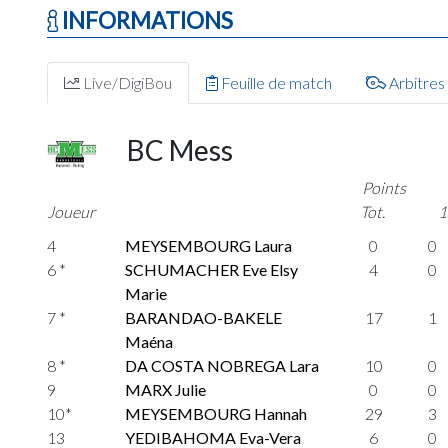
INFORMATIONS
Live/DigiBou
Feuille de match
Arbitres
BC Mess
Points
Joueur
Tot.
1
4
MEYSEMBOURG Laura
0
0
6 *
SCHUMACHER Eve Elsy
4
0
Marie
7 *
BARANDAO-BAKELE
17
1
Maéna
8 *
DA COSTA NOBREGA Lara
10
0
9
MARX Julie
0
0
10*
MEYSEMBOURG Hannah
29
3
13
YEDIBAHOMA Eva-Vera
6
0