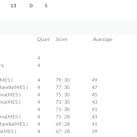
13
0
5
Quart
Score
Avantage
4
ra
4
(MES )
4
79 : 30
49
anella(MES )
4
77 : 30
47
éna(MES )
4
75 : 30
45
éna(MES )
4
73 : 30
43
4
71 : 30
41
éna(MES )
4
71 : 28
43
anella(MES )
4
69 : 28
41
a(MES )
4
67 : 28
39