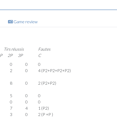
Game review
Tirs réussis
Fautes
P
2P
3P
C
0
0
0
2
0
4 (P2+P2+P2+P2)
8
0
2 (P2+P2)
5
0
0
0
0
0
7
4
1 (P2)
3
0
2 (P +P )