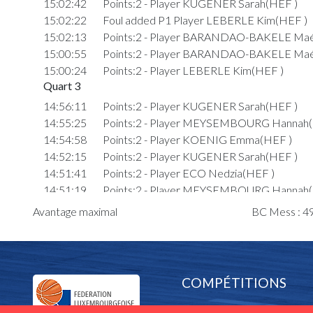
15:02:42
Points:2 - Player KUGENER Sarah(HEF )
15:02:22
Foul added P1 Player LEBERLE Kim(HEF )
15:02:13
Points:2 - Player BARANDAO-BAKELE Ma
15:00:55
Points:2 - Player BARANDAO-BAKELE Ma
15:00:24
Points:2 - Player LEBERLE Kim(HEF )
Quart 3
14:56:11
Points:2 - Player KUGENER Sarah(HEF )
14:55:25
Points:2 - Player MEYSEMBOURG Hannah
14:54:58
Points:2 - Player KOENIG Emma(HEF )
14:52:15
Points:2 - Player KUGENER Sarah(HEF )
14:51:41
Points:2 - Player ECO Nedzia(HEF )
14:51:19
Points:2 - Player MEYSEMBOURG Hannah
14:50:45
Points:1 - Player ECO Nedzia(HEF )
Avantage maximal
BC Mess : 49
14:50:03
Foul added P2 Player SCHUMACHER Eve E
Marie(MES )
14:49:29
Points:2 - Player LEBERLE Kim(HEF )
14:48:40
Points:3 - Player MEYSEMBOURG Hannah
COMPÉTITIONS
14:47:55
Points:2 - Player BARANDAO-BAKELE Ma
14:47:07
Points:1 - Player MEYSEMBOURG Hannah
Equipes nationales