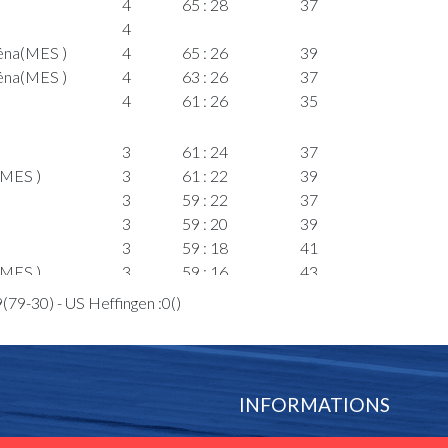
4
65 : 28
37
4
éna(MES )
4
65 : 26
39
éna(MES )
4
63 : 26
37
4
61 : 26
35
3
61 : 24
37
(MES )
3
61 : 22
39
3
59 : 22
37
3
59 : 20
39
3
59 : 18
41
(MES )
3
59 : 16
43
3
57 : 16
41
(79-30) - US Heffingen :0()
lsy
3
3
57 : 15
42
(MES )
3
57 : 13
44
INFORMATIONS
éna(MES )
3
54 : 13
41
(MES )
3
52 : 13
39
FLBB