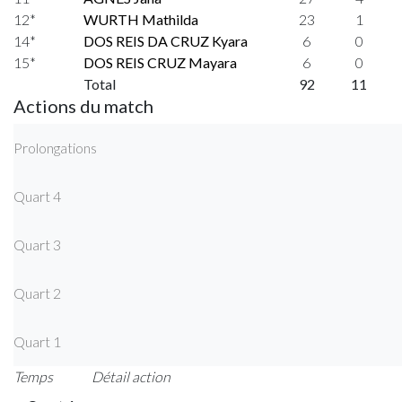
12*
WURTH Mathilda
23
1
14*
DOS REIS DA CRUZ Kyara
6
0
15*
DOS REIS CRUZ Mayara
6
0
Total
92
11
Actions du match
Prolongations
Quart 4
Quart 3
Quart 2
Quart 1
Temps
Détail action