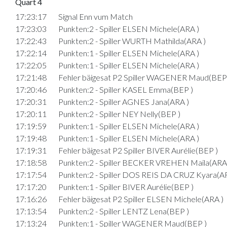
Quart 4
17:23:17
Signal Enn vum Match
17:23:03
Punkten:2 - Spiller ELSEN Michele(ARA )
17:22:43
Punkten:2 - Spiller WURTH Mathilda(ARA )
17:22:14
Punkten:1 - Spiller ELSEN Michele(ARA )
17:22:05
Punkten:1 - Spiller ELSEN Michele(ARA )
17:21:48
Fehler bäigesat P2 Spiller WAGENER Maud(BEP
17:20:46
Punkten:2 - Spiller KASEL Emma(BEP )
17:20:31
Punkten:2 - Spiller AGNES Jana(ARA )
17:20:11
Punkten:2 - Spiller NEY Nelly(BEP )
17:19:59
Punkten:1 - Spiller ELSEN Michele(ARA )
17:19:48
Punkten:1 - Spiller ELSEN Michele(ARA )
17:19:31
Fehler bäigesat P2 Spiller BIVER Aurélie(BEP )
17:18:58
Punkten:2 - Spiller BECKER VREHEN Maila(ARA
17:17:54
Punkten:2 - Spiller DOS REIS DA CRUZ Kyara(A
17:17:20
Punkten:1 - Spiller BIVER Aurélie(BEP )
17:16:26
Fehler bäigesat P2 Spiller ELSEN Michele(ARA )
17:13:54
Punkten:2 - Spiller LENTZ Lena(BEP )
17:13:24
Punkten:1 - Spiller WAGENER Maud(BEP )