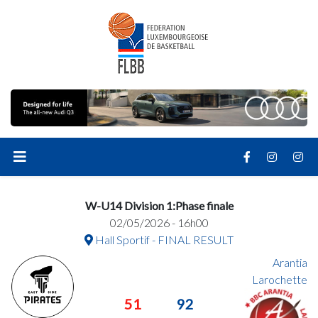
W-U14 Division 1:Phase finale
02/05/2026 - 16h00
Hall Sportif - FINAL RESULT
Arantia
Larochette
51
92