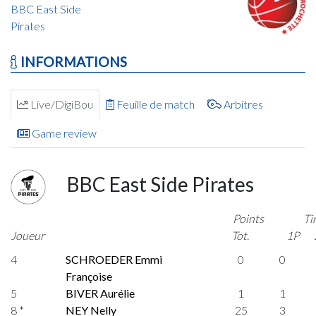
BBC East Side
Pirates
INFORMATIONS
Live/DigiBou
Feuille de match
Arbitres
Game review
BBC East Side Pirates
Points
Ti
Joueur
Tot.
1P
4
SCHROEDER Emmi
0
0
Françoise
5
BIVER Aurélie
1
1
8 *
NEY Nelly
25
3