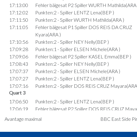
17:13:00
Fehler bäigesat P2 Spiller WURTH Mathilda(ARA 
17:12:02
Punkten:2 - Spiller LENTZ Lena(BEP )
17:11:50
Punkten:2 - Spiller WURTH Mathilda(ARA )
17:11:05
Fehler bäigesat P1 Spiller DOS REIS DA CRUZ
Kyara(ARA )
17:10:56
Punkten:2 - Spiller NEY Nelly(BEP )
17:09:28
Punkten:1 - Spiller ELSEN Michele(ARA )
17:09:06
Fehler bäigesat P2 Spiller KASEL Emma(BEP )
17:08:43
Punkten:2 - Spiller NEY Nelly(BEP )
17:07:37
Punkten:2 - Spiller ELSEN Michele(ARA )
17:07:27
Punkten:2 - Spiller LENTZ Lena(BEP )
17:07:16
Punkten:2 - Spiller DOS REIS CRUZ Mayara(ARA
Quart 3
17:06:50
Punkten:2 - Spiller LENTZ Lena(BEP )
17:06:19
Fehler bäigesat P2 Spiller DOS REIS CRUZ Maya
17:05:35
Fehler bäigesat P2 Spiller DOS REIS CRUZ Maya
Avantage maximal
BBC East Side Pir
17:04:24
Punkten:2 - Spiller NEY Nelly(BEP )
17:04:20
Fehler bäigesat P1 Spiller WURTH Mathilda(ARA 