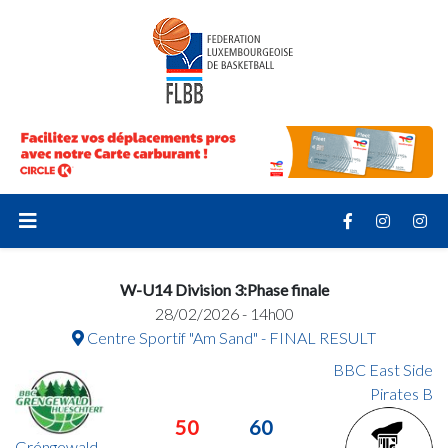
W-U14 Division 3:Phase finale
28/02/2026 - 14h00
Centre Sportif "Am Sand" - FINAL RESULT
BBC East Side
Pirates B
50
60
Gréngewald