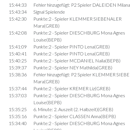
15:44:33
Fehler hinzugefügt: P2 Spieler DALEIDEN Mila
15:43:34
Signal Spielende
15:42:30
Punkte:2 - Spieler KLEMMER SIEBENALER
Mara(GREB)
15:42:08
Punkte:2 - Spieler DIESCHBURG Mona Agnes
Louise(BEPB)
15:41:09
Punkte:2 - Spieler PINTO Lena(GREB)
15:40:41
Punkte:2 - Spieler PINTO Lena(GREB)
15:40:25
Punkte:2 - Spieler MCDANIEL Naila(BEPB)
15:39:37
Punkte:2 - Spieler NEY Mathilda(GREB)
15:38:36
Fehler hinzugefügt: P2 Spieler KLEMMER SIE
Mara(GREB)
15:37:44
Punkte:2 - Spieler KREMER Liz(GREB)
15:37:03
Punkte:2 - Spieler DIESCHBURG Mona Agnes
Louise(BEPB)
15:35:25
6. Minute: 2. Auszeit (2. Halbzeit)(GREB)
15:35:16
Punkte:2 - Spieler CLASSEN Anna(BEPB)
15:34:40
Punkte:2 - Spieler DIESCHBURG Mona Agnes