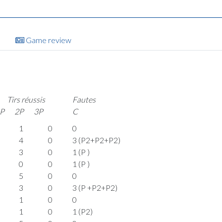
Game review
Tirs réussis
Fautes
P
2P
3P
C
1
0
0
4
0
3 (P2+P2+P2)
3
0
1 (P )
0
0
1 (P )
5
0
0
3
0
3 (P +P2+P2)
1
0
0
1
0
1 (P2)