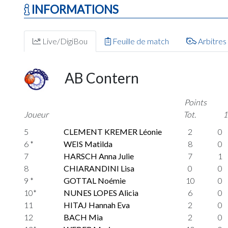
INFORMATIONS
Live/DigiBou
Feuille de match
Arbitres
AB Contern
Points
Joueur
Tot.
1
5
CLEMENT KREMER Léonie
2
0
6 *
WEIS Matilda
8
0
7
HARSCH Anna Julie
7
1
8
CHIARANDINI Lisa
0
0
9 *
GOTTAL Noémie
10
0
10*
NUNES LOPES Alicia
6
0
11
HITAJ Hannah Eva
2
0
12
BACH Mia
2
0