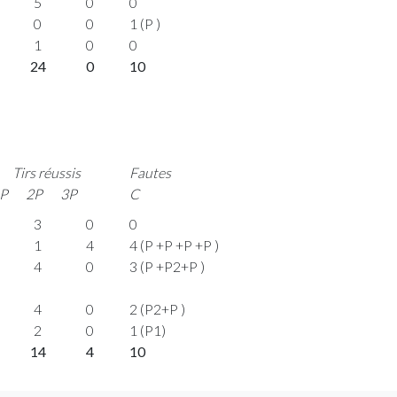
5
0
0
0
0
1 (P )
1
0
0
24
0
10
Tirs réussis
Fautes
P
2P
3P
C
3
0
0
1
4
4 (P +P +P +P )
4
0
3 (P +P2+P )
4
0
2 (P2+P )
2
0
1 (P1)
14
4
10