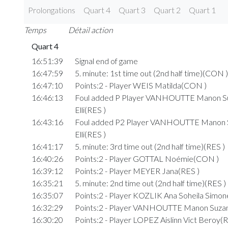
Prolongations
Quart 4
Quart 3
Quart 2
Quart 1
Temps
Détail action
Quart 4
16:51:39
Signal end of game
16:47:59
5. minute: 1st time out (2nd half time)(CON )
16:47:10
Points:2 - Player WEIS Matilda(CON )
16:46:13
Foul added P Player VANHOUTTE Manon S
Elli(RES )
16:43:16
Foul added P2 Player VANHOUTTE Manon 
Elli(RES )
16:41:17
5. minute: 3rd time out (2nd half time)(RES )
16:40:26
Points:2 - Player GOTTAL Noémie(CON )
16:39:12
Points:2 - Player MEYER Jana(RES )
16:35:21
5. minute: 2nd time out (2nd half time)(RES )
16:35:07
Points:2 - Player KOZLIK Ana Soheila Simon
16:32:29
Points:2 - Player VANHOUTTE Manon Suzann
16:30:20
Points:2 - Player LOPEZ Aislinn Vict Beroy(R