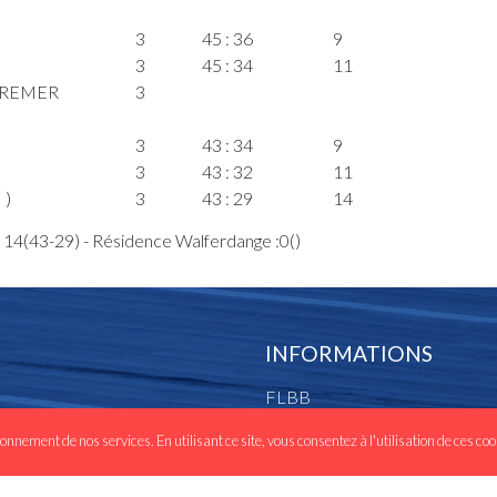
3
45 : 36
9
3
45 : 34
11
 KREMER
3
3
43 : 34
9
3
43 : 32
11
 )
3
43 : 29
14
na Julie(CON
3
 14(43-29) - Résidence Walferdange :0()
3
41 : 29
12
CON )
3
3
INFORMATIONS
3
39 : 29
10
3
37 : 29
8
FLBB
3
35 : 29
6
Les clubs
3
ionnement de nos services. En utilisant ce site, vous consentez à l'utilisation de ces co
nah Eva(CON )
3
Statuts et réglements
3