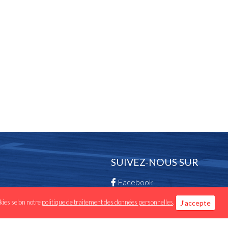
SUIVEZ-NOUS SUR
Facebook
Instagram -
okies selon notre
politique de traitement des données personnelles
.
J'accepte
Luxembourg.basketball