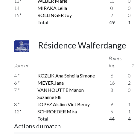
13*
WEBER Marie
10
0
14
MIRAKA Leila
0
0
15*
ROLLINGER Joy
2
0
Total
49
1
Résidence Walferdange
Points
Joueur
Tot.
1
4 *
KOZLIK Ana Soheila Simone
6
0
6 *
MEYER Jana
16
2
7 *
VANHOUTTE Manon
8
0
Suzanne Elli
8 *
LOPEZ Aislinn Vict Beroy
9
1
12*
SCHROEDER Mira
5
1
Total
44
4
Actions du match