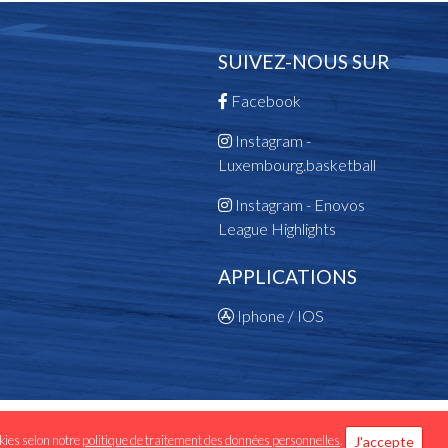
SUIVEZ-NOUS SUR
Facebook
Instagram -
Luxembourg.basketball
Instagram - Enovos
League Highlights
APPLICATIONS
Iphone / IOS
 données personnelles
okies selon notre
politique de traitement des données personnelles
.
J'accepte