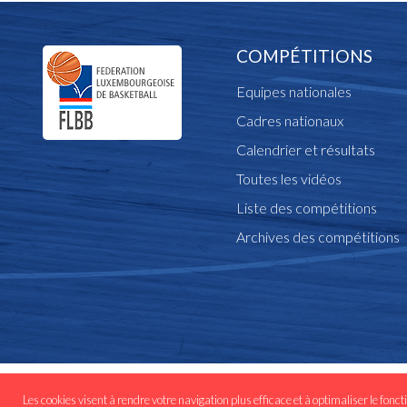
COMPÉTITIONS
Equipes nationales
Cadres nationaux
Calendrier et résultats
Toutes les vidéos
Liste des compétitions
Archives des compétitions
© Copyright flbb.lu 
Les cookies visent à rendre votre navigation plus efficace et à optimaliser le fonct