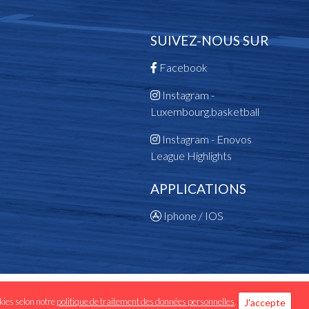
SUIVEZ-NOUS SUR
Facebook
Instagram -
Luxembourg.basketball
Instagram - Enovos
League Highlights
APPLICATIONS
Iphone / IOS
 données personnelles
okies selon notre
politique de traitement des données personnelles
.
J'accepte