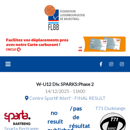
W-U12 Div. SPARKS:Phase 2
14/12/2025 - 11h00
Centre Sportif 'Atert' - FINAL RESULT
/ pas
T71 Dudelange
no
de
result
résultat
Sparta Bertrange
published