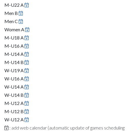
M-U22 A
Men B
Men C
Women A
M-U18 A
M-U16 A
M-U14 A
M-U14 B
W-U19 A
W-U16 A
W-U14 A
W-U14 B
M-U12 A
M-U12 B
W-U12 A
: add web calendar (automatic update of games scheduling