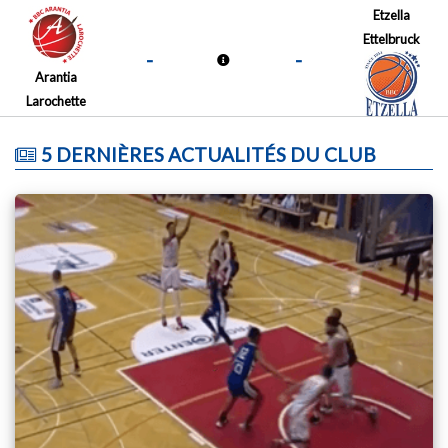
Etzella
Ettelbruck
-
-
Arantia
Larochette
5 DERNIÈRES ACTUALITÉS DU CLUB