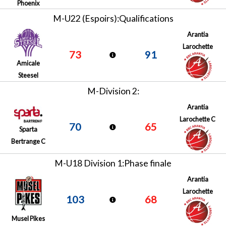
Phoenix
M-U22 (Espoirs):Qualifications
Arantia
Larochette
73
91
Amicale
Steesel
M-Division 2:
Arantia
Larochette C
70
65
Sparta
Bertrange C
M-U18 Division 1:Phase finale
Arantia
Larochette
103
68
Musel Pikes