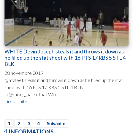
WHITE Devin Joseph steals it and throws it down as
he filled up the stat sheet with 16 PTS 17 RBS 5 STL 4
BLK
28 novembre 2019
@mvfeet steals it and throws it down as he filled up the stat
sheet with 16 PTS 17 RBS 5 STL 4 BLK
in @racing_basketball Win!...
Lire la suite
1
2
3
4
Suivant »
INFORMATIONS