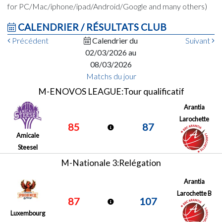
for PC/Mac/iphone/ipad/Android/Google and many others)
CALENDRIER / RÉSULTATS CLUB
Précédent
Calendrier du
Suivant
02/03/2026 au
08/03/2026
Matchs du jour
M-ENOVOS LEAGUE:Tour qualificatif
Arantia
Larochette
85
87
Amicale
Steesel
M-Nationale 3:Relégation
Arantia
Larochette B
87
107
Luxembourg