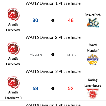
W-U19 Division 1:Phase finale
Basket Esch
80
48
Arantia
Larochette
W-U16 Division 2:Phase finale
Avanti
Mondorf
victoire
forfait
Arantia
Larochette
W-U16 Division 3:Phase finale
Racing
Luxembourg
68
52
Arantia
Larochette B
W-U14 Division 1:Phase finale