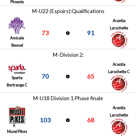
Phoenix
M-U22 (Espoirs):Qualifications
Arantia
Larochette
73
91
Amicale
Steesel
M-Division 2:
Arantia
Larochette C
70
65
Sparta
Bertrange C
M-U18 Division 1:Phase finale
Arantia
Larochette
103
68
Musel Pikes