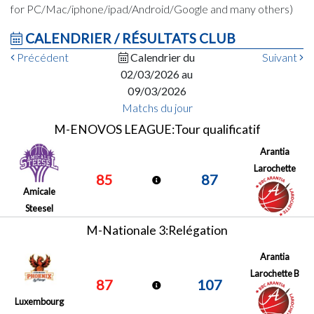
for PC/Mac/iphone/ipad/Android/Google and many others)
CALENDRIER / RÉSULTATS CLUB
Précédent
Calendrier du
Suivant
02/03/2026 au
09/03/2026
Matchs du jour
M-ENOVOS LEAGUE:Tour qualificatif
Arantia
Larochette
85
87
Amicale
Steesel
M-Nationale 3:Relégation
Arantia
Larochette B
87
107
Luxembourg