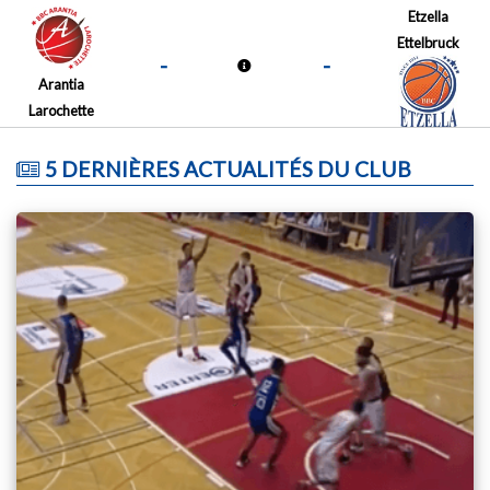
Etzella
Ettelbruck
-
-
Arantia
Larochette
5 DERNIÈRES ACTUALITÉS DU CLUB