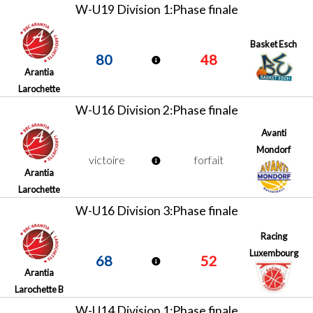
W-U19 Division 1:Phase finale
Basket Esch
80
48
Arantia
Larochette
W-U16 Division 2:Phase finale
Avanti
Mondorf
victoire
forfait
Arantia
Larochette
W-U16 Division 3:Phase finale
Racing
Luxembourg
68
52
Arantia
Larochette B
W-U14 Division 1:Phase finale