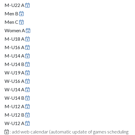
M-U22 A
Men B
Men C
Women A
M-U18 A
M-U16 A
M-U14 A
M-U14 B
W-U19 A
W-U16 A
W-U14 A
W-U14 B
M-U12 A
M-U12 B
W-U12 A
: add web calendar (automatic update of games scheduling