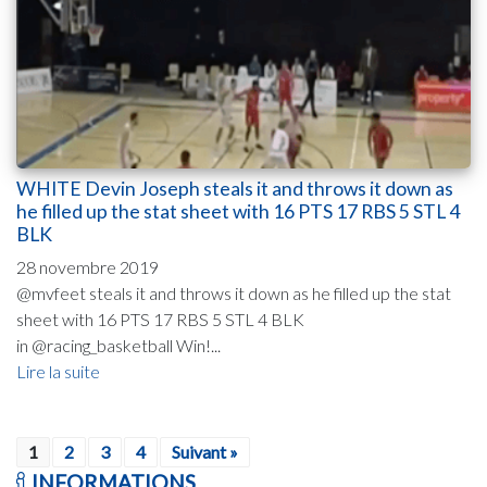
WHITE Devin Joseph steals it and throws it down as
he filled up the stat sheet with 16 PTS 17 RBS 5 STL 4
BLK
28 novembre 2019
@mvfeet steals it and throws it down as he filled up the stat
sheet with 16 PTS 17 RBS 5 STL 4 BLK
in @racing_basketball Win!...
Lire la suite
1
2
3
4
Suivant »
INFORMATIONS