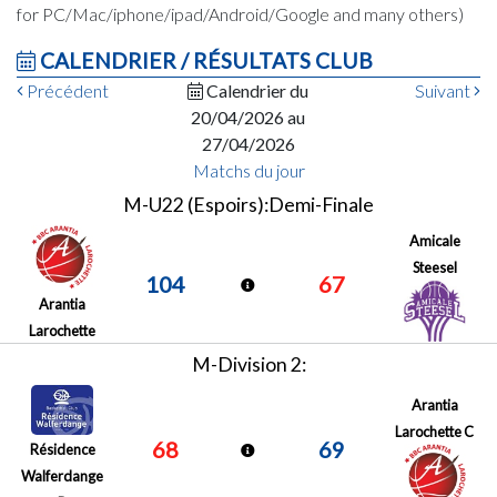
for PC/Mac/iphone/ipad/Android/Google and many others)
CALENDRIER / RÉSULTATS CLUB
Précédent
Calendrier du
Suivant
20/04/2026 au
27/04/2026
Matchs du jour
M-U22 (Espoirs):Demi-Finale
Amicale
Steesel
104
67
Arantia
Larochette
M-Division 2:
Arantia
Larochette C
68
69
Résidence
Walferdange