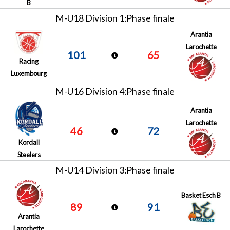
B
M-U18 Division 1:Phase finale
Arantia
Larochette
101
65
Racing
Luxembourg
M-U16 Division 4:Phase finale
Arantia
Larochette
46
72
Kordall
Steelers
M-U14 Division 3:Phase finale
Basket Esch B
89
91
Arantia
Larochette