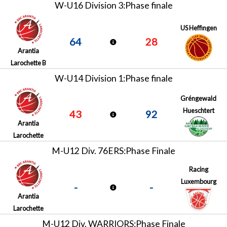
W-U16 Division 3:Phase finale
US Heffingen
64
28
Arantia
Larochette B
W-U14 Division 1:Phase finale
Gréngewald
Hueschtert
43
92
Arantia
Larochette
M-U12 Div. 76ERS:Phase Finale
Racing
Luxembourg
-
-
Arantia
Larochette
M-U12 Div. WARRIORS:Phase Finale