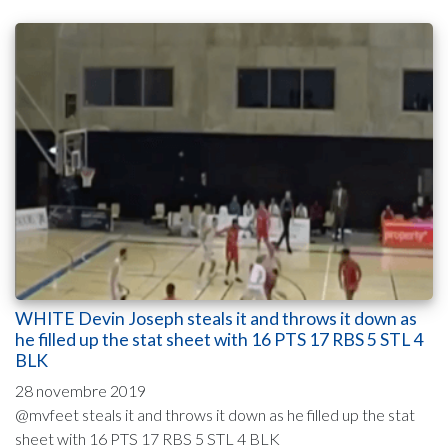
WHITE Devin Joseph steals it and throws it down as
he filled up the stat sheet with 16 PTS 17 RBS 5 STL 4
BLK
28 novembre 2019
@mvfeet steals it and throws it down as he filled up the stat
sheet with 16 PTS 17 RBS 5 STL 4 BLK