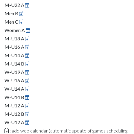
M-U22 A
Men B
Men C
Women A
M-U18 A
M-U16 A
M-U14 A
M-U14 B
W-U19 A
W-U16 A
W-U14 A
W-U14 B
M-U12 A
M-U12 B
W-U12 A
: add web calendar (automatic update of games scheduling