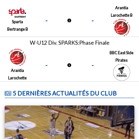
Arantia
Larochette B
-
-
Sparta
Bertrange B
W-U12 Div. SPARKS:Phase Finale
BBC East Side
Pirates
-
-
Arantia
Larochette
5 DERNIÈRES ACTUALITÉS DU CLUB