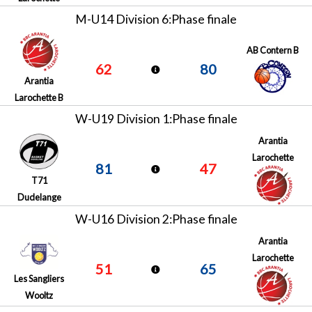
M-U14 Division 6:Phase finale
AB Contern B
62
80
Arantia
Larochette B
W-U19 Division 1:Phase finale
Arantia
Larochette
81
47
T71
Dudelange
W-U16 Division 2:Phase finale
Arantia
Larochette
51
65
Les Sangliers
Wooltz