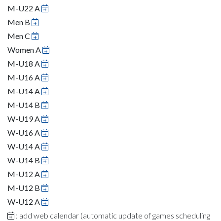
M-U22 A
Men B
Men C
Women A
M-U18 A
M-U16 A
M-U14 A
M-U14 B
W-U19 A
W-U16 A
W-U14 A
W-U14 B
M-U12 A
M-U12 B
W-U12 A
: add web calendar (automatic update of games scheduling