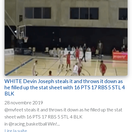
WHITE Devin Joseph steals it and throws it down as
he filled up the stat sheet with 16 PTS 17 RBS 5 STL 4
BLK
28 novembre 2019
@mvfeet steals it and throws it down as he filled up the stat
sheet with 16 PTS 17 RBS 5 STL 4 BLK
in @racing_basketball Win!...
Lire la suite