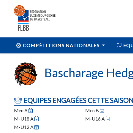
COMPÉTITIONS NATIONALES
EQU
Bascharage Hed
EQUIPES ENGAGÉES CETTE SAISO
Men A
Men B
M-U18 A
M-U16 A
M-U12 A