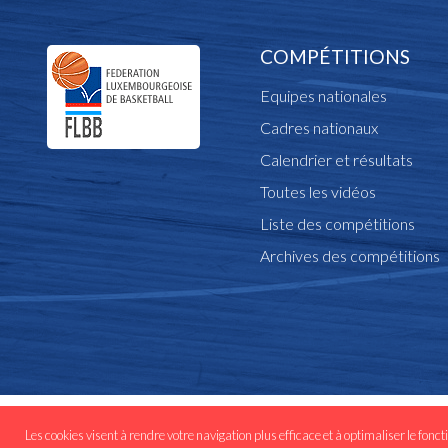
COMPÉTITIONS
Equipes nationales
Cadres nationaux
Calendrier et résultats
Toutes les vidéos
Liste des compétitions
Archives des compétitions
© Copyright flbb.lu 
Les cookies visent à rendre votre navigation plus efficace et à optimaliser le fonct