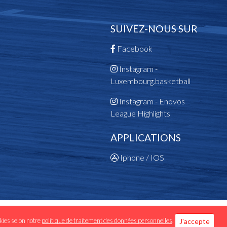
SUIVEZ-NOUS SUR
Facebook
Instagram -
Luxembourg.basketball
Instagram - Enovos
League Highlights
APPLICATIONS
Iphone / IOS
 données personnelles
okies selon notre
politique de traitement des données personnelles
.
J'accepte