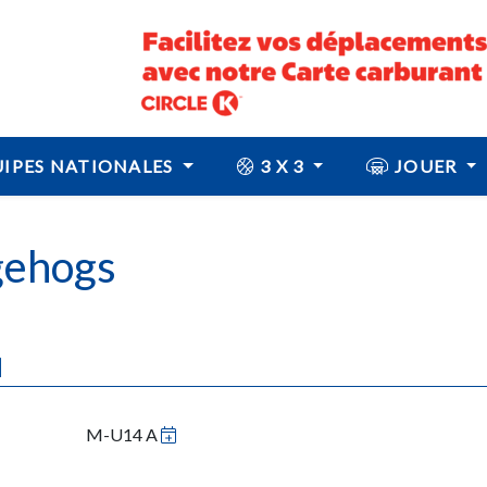
IPES NATIONALES
3 X 3
JOUER
gehogs
N
M-U14 A