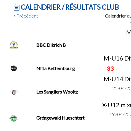
CALENDRIER / RÉSULTATS CLUB
Précédent
Calendrier d
M
BBC Dikrich B
M-U16 Div
33
Nitia Bettembourg
M-U14 Div
25/04/20
Les Sangliers Wooltz
X-U12 mixe
26/04/202
Gréngewald Hueschtert