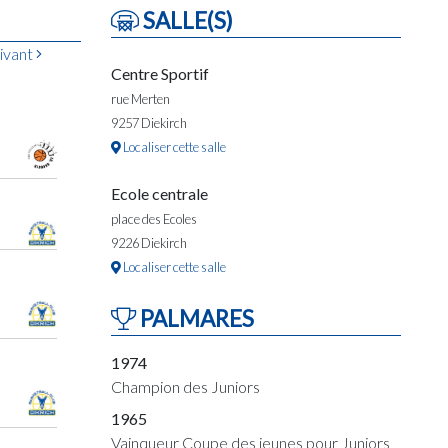
SALLE(S)
ivant
Centre Sportif
rue Merten
9257 Diekirch
Localiser cette salle
Ecole centrale
place des Ecoles
9226 Diekirch
Localiser cette salle
PALMARES
1974
Champion des Juniors
1965
Vainqueur Coupe des jeunes pour Juniors