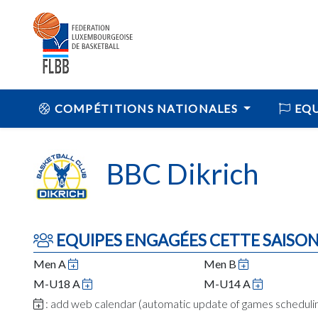
COMPÉTITIONS NATIONALES
EQU
BBC Dikrich
EQUIPES ENGAGÉES CETTE SAISO
Men A
Men B
M-U18 A
M-U14 A
: add web calendar (automatic update of games schedul