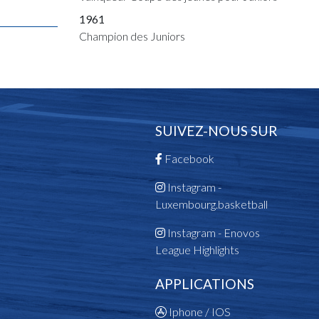
1961
Champion des Juniors
SUIVEZ-NOUS SUR
Facebook
Instagram -
Luxembourg.basketball
Instagram - Enovos
League Highlights
APPLICATIONS
Iphone / IOS