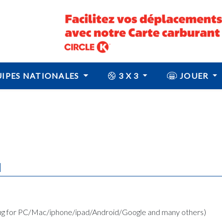
IPES NATIONALES
3 X 3
JOUER
N
ing for PC/Mac/iphone/ipad/Android/Google and many others)