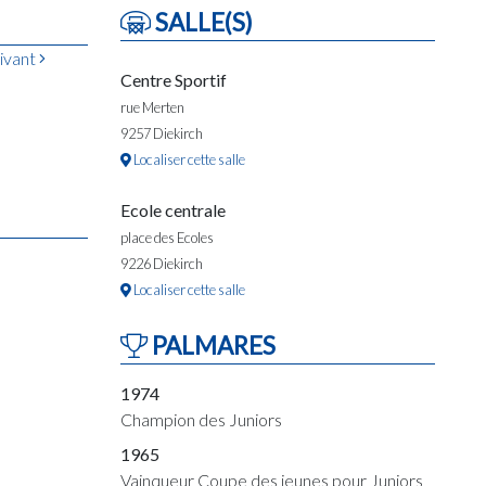
SALLE(S)
ivant
Centre Sportif
rue Merten
9257 Diekirch
Localiser cette salle
Ecole centrale
place des Ecoles
9226 Diekirch
Localiser cette salle
PALMARES
1974
Champion des Juniors
1965
Vainqueur Coupe des jeunes pour Juniors