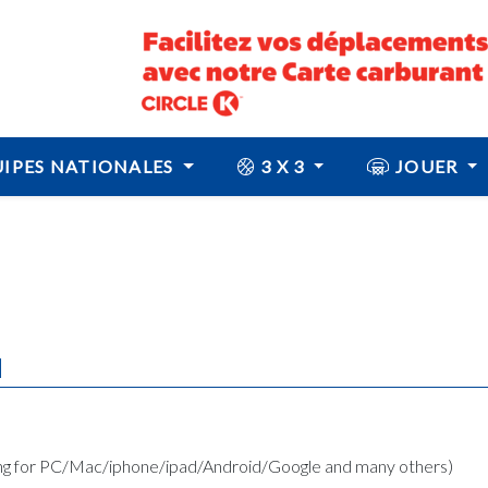
IPES NATIONALES
3 X 3
JOUER
N
ing for PC/Mac/iphone/ipad/Android/Google and many others)