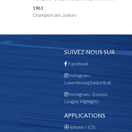
1961
Champion des Juniors
SUIVEZ-NOUS SUR
Facebook
Instagram -
Luxembourg.basketball
Instagram - Enovos
League Highlights
APPLICATIONS
Iphone / IOS