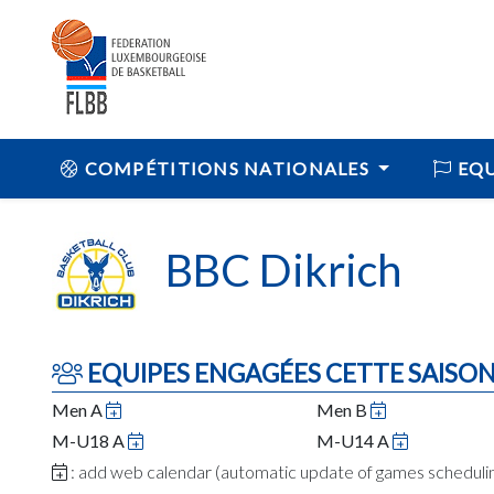
COMPÉTITIONS NATIONALES
EQU
BBC Dikrich
EQUIPES ENGAGÉES CETTE SAISO
Men A
Men B
M-U18 A
M-U14 A
: add web calendar (automatic update of games schedul