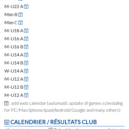
M-U22 A
Men B
Men C
M-U18 A
M-U16 A
M-U16 B
M-U14 A
M-U14 B
W-U14 A
M-U12 A
M-U12 B
M-U12 A
: add web calendar (automatic update of games scheduling
for PC/Mac/iphone/ipad/Android/Google and many others)
CALENDRIER / RÉSULTATS CLUB