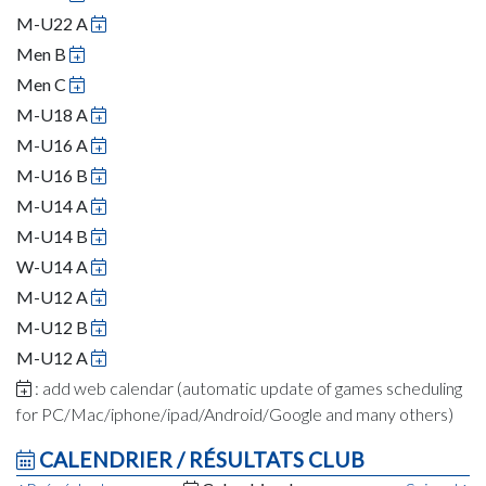
M-U22 A
Men B
Men C
M-U18 A
M-U16 A
M-U16 B
M-U14 A
M-U14 B
W-U14 A
M-U12 A
M-U12 B
M-U12 A
: add web calendar (automatic update of games scheduling
for PC/Mac/iphone/ipad/Android/Google and many others)
CALENDRIER / RÉSULTATS CLUB