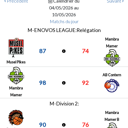
Précédent
Calendrier du
Suivant
04/05/2026 au
10/05/2026
Matchs du jour
M-ENOVOS LEAGUE:Relégation
Mambra
Mamer
87
74
Musel Pikes
AB Contern
98
92
Mambra
Mamer
M-Division 2:
Mambra
Mamer B
90
76