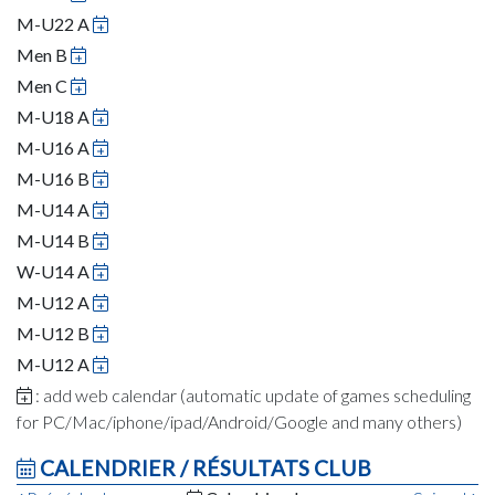
M-U22 A
Men B
Men C
M-U18 A
M-U16 A
M-U16 B
M-U14 A
M-U14 B
W-U14 A
M-U12 A
M-U12 B
M-U12 A
: add web calendar (automatic update of games scheduling
for PC/Mac/iphone/ipad/Android/Google and many others)
CALENDRIER / RÉSULTATS CLUB