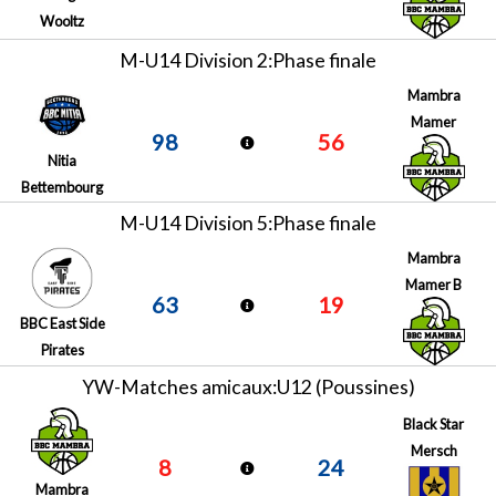
Wooltz
M-U14 Division 2:Phase finale
Mambra
Mamer
98
56
Nitia
Bettembourg
M-U14 Division 5:Phase finale
Mambra
Mamer B
63
19
BBC East Side
Pirates
YW-Matches amicaux:U12 (Poussines)
Black Star
Mersch
8
24
Mambra