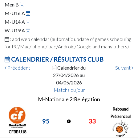
Men B
M-U16 A
M-U14 A
W-U19 A
: add web calendar (automatic update of games scheduling
for PC/Mac/iphone/ipad/Android/Google and many others)
CALENDRIER / RÉSULTATS CLUB
Précédent
Calendrier du
Suivant
27/04/2026 au
04/05/2026
Matchs du jour
M-Nationale 2:Relégation
Rebound
Préizerdaul
95
33
CFBB U18