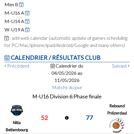
Men B
M-U16 A
M-U14 A
W-U19 A
: add web calendar (automatic update of games scheduling
for PC/Mac/iphone/ipad/Android/Google and many others)
CALENDRIER / RÉSULTATS CLUB
Précédent
Calendrier du
Suivant
04/05/2026 au
11/05/2026
Matchs du jour
M-U16 Division 6:Phase finale
Rebound
Préizerdaul
52
77
Nitia
Bettembourg