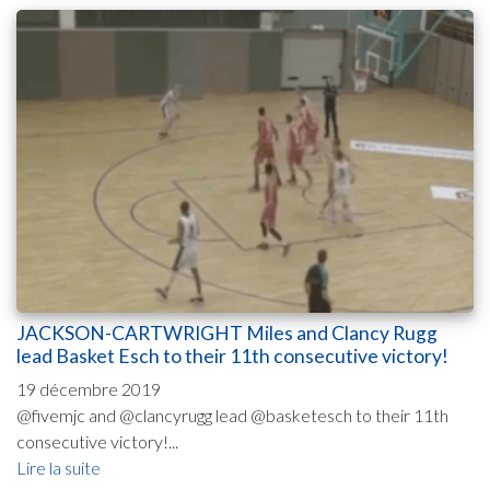
JACKSON-CARTWRIGHT Miles and Clancy Rugg
lead Basket Esch to their 11th consecutive victory!
19 décembre 2019
@fivemjc and @clancyrugg lead @basketesch to their 11th
consecutive victory!...
Lire la suite