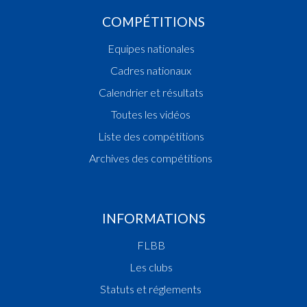
Champion des Cadettes
Champion des Filles Scolaires
COMPÉTITIONS
Champion des Dames
Equipes nationales
1987
Cadres nationaux
Champion des Dames
Champion des Cadettes
Calendrier et résultats
Vainqueur Coupe des Dames
Toutes les vidéos
1986
Liste des compétitions
Champion des Filles Scolaires
Archives des compétitions
Champion des Dames
Vainqueur Coupe des Dames
Champion des Cadettes
1985
INFORMATIONS
Champion des Filles Scolaires
FLBB
Vainqueur Coupe des Dames
Champion des Cadettes
Les clubs
1984
Statuts et réglements
Champion des Dames