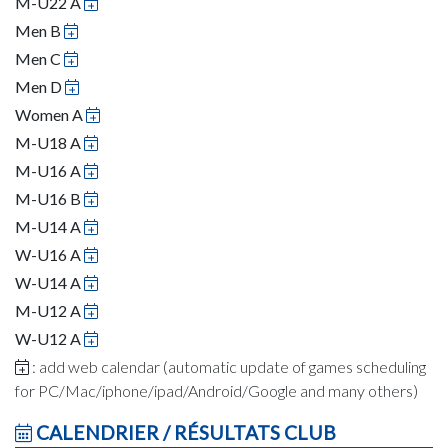
M-U22 A
Men B
Men C
Men D
Women A
M-U18 A
M-U16 A
M-U16 B
M-U14 A
W-U16 A
W-U14 A
M-U12 A
W-U12 A
: add web calendar (automatic update of games scheduling
for PC/Mac/iphone/ipad/Android/Google and many others)
CALENDRIER / RÉSULTATS CLUB