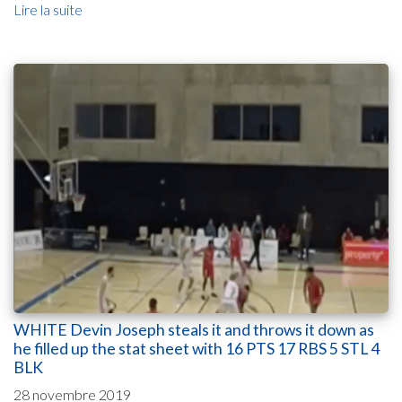
Lire la suite
WHITE Devin Joseph steals it and throws it down as
he filled up the stat sheet with 16 PTS 17 RBS 5 STL 4
BLK
28 novembre 2019