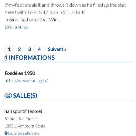
@mvfeet steals it and throws it down as he filled up the stat
sheet with 16 PTS 17 RBS 5 STL 4 BLK
in @racing_basketball Win!...
Lire la suite
1
2
3
4
Suivant »
INFORMATIONS
Fondé en 1950
http://www.racing.lu/
SALLE(S)
hall sportif (école)
51 rue L. Kauffmann
1853 Luxembourg-Cents
Localiser cette salle