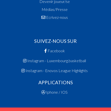
Devenir joueur/se
Champion des Cadettes
Médias/Presse
1983
Ecrivez-nous
Champion des Filles Scolaires
1982
Champion des Scolaires
1980
SUIVEZ-NOUS SUR
Champion des Dames
Facebook
1979
Vainqueur Coupe des Dames
Instagram - Luxembourg.basketball
1978
Instagram - Enovos League Highlights
Champion des Dames
1977
APPLICATIONS
Champion des Dames
Iphone / IOS
Vainqueur Coupe des Dames
1976
Vainqueur Coupe des Dames