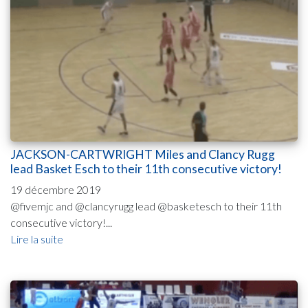
JACKSON-CARTWRIGHT Miles and Clancy Rugg
lead Basket Esch to their 11th consecutive victory!
19 décembre 2019
@fivemjc and @clancyrugg lead @basketesch to their 11th
consecutive victory!...
Lire la suite