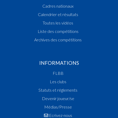
1987
Cadres nationaux
Champion des Dames
Champion des Cadettes
Calendrier et résultats
Vainqueur Coupe des Dames
Toutes les vidéos
1986
Liste des compétitions
Champion des Filles Scolaires
Archives des compétitions
Champion des Dames
Vainqueur Coupe des Dames
Champion des Cadettes
1985
INFORMATIONS
Champion des Filles Scolaires
FLBB
Vainqueur Coupe des Dames
Champion des Cadettes
Les clubs
1984
Statuts et réglements
Champion des Dames
Devenir joueur/se
Champion des Cadettes
Médias/Presse
1983
Ecrivez-nous
Champion des Filles Scolaires