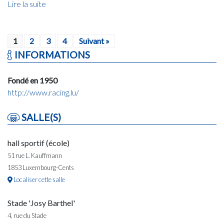
Lire la suite
1
2
3
4
Suivant »
INFORMATIONS
Fondé en 1950
http://www.racing.lu/
SALLE(S)
hall sportif (école)
51 rue L. Kauffmann
1853 Luxembourg-Cents
Localiser cette salle
Stade 'Josy Barthel'
4, rue du Stade