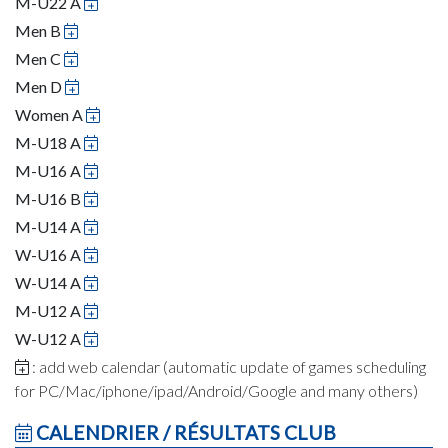
M-U22 A
Men B
Men C
Men D
Women A
M-U18 A
M-U16 A
M-U16 B
M-U14 A
W-U16 A
W-U14 A
M-U12 A
W-U12 A
: add web calendar (automatic update of games scheduling
for PC/Mac/iphone/ipad/Android/Google and many others)
CALENDRIER / RÉSULTATS CLUB