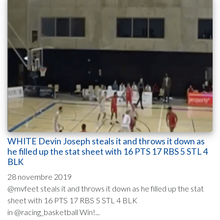
WHITE Devin Joseph steals it and throws it down as
he filled up the stat sheet with 16 PTS 17 RBS 5 STL 4
BLK
28 novembre 2019
@mvfeet steals it and throws it down as he filled up the stat
sheet with 16 PTS 17 RBS 5 STL 4 BLK
in @racing_basketball Win!...