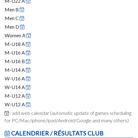
M-U22 A
Men B
Men C
Men D
Women A
M-U18 A
M-U16 A
M-U16 B
M-U14 A
W-U16 A
W-U14 A
M-U12 A
W-U12 A
: add web calendar (automatic update of games scheduling
for PC/Mac/iphone/ipad/Android/Google and many others)
CALENDRIER / RÉSULTATS CLUB