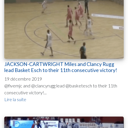
JACKSON-CARTWRIGHT Miles and Clancy Rugg
lead Basket Esch to their 11th consecutive victory!
19 décembre 2019
@fivemjc and @clancyrugg lead @basketesch to their 11th
consecutive victory!...
Lire la suite