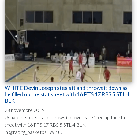
WHITE Devin Joseph steals it and throws it down as
he filled up the stat sheet with 16 PTS 17 RBS 5 STL 4
BLK
28 novembre 2019
@mvfeet steals it and throws it down as he filled up the stat
sheet with 16 PTS 17 RBS 5 STL 4 BLK
in @racing_basketball Win!...