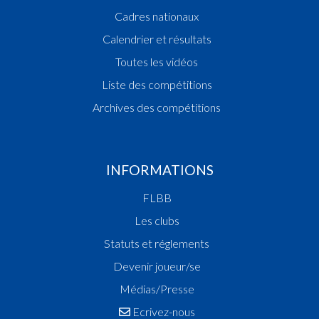
1987
Cadres nationaux
Champion des Dames
Champion des Cadettes
Calendrier et résultats
Vainqueur Coupe des Dames
Toutes les vidéos
1986
Liste des compétitions
Champion des Filles Scolaires
Archives des compétitions
Champion des Dames
Vainqueur Coupe des Dames
Champion des Cadettes
1985
INFORMATIONS
Champion des Filles Scolaires
FLBB
Vainqueur Coupe des Dames
Champion des Cadettes
Les clubs
1984
Statuts et réglements
Champion des Dames
Devenir joueur/se
Champion des Cadettes
Médias/Presse
1983
Ecrivez-nous
Champion des Filles Scolaires