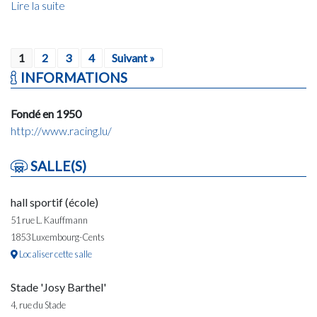
Lire la suite
1
2
3
4
Suivant »
INFORMATIONS
Fondé en 1950
http://www.racing.lu/
SALLE(S)
hall sportif (école)
51 rue L. Kauffmann
1853 Luxembourg-Cents
Localiser cette salle
Stade 'Josy Barthel'
4, rue du Stade