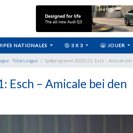
IPES NATIONALES
3 X 3
JOUER
eague
-
Total League
Spillprogramm 2020/21: Esch – Amicale bei 
: Esch – Amicale bei den