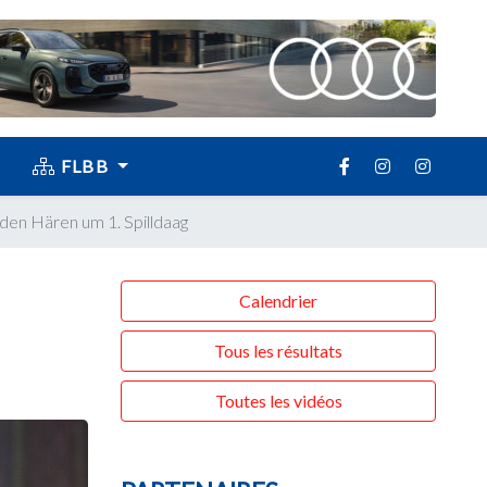
FLBB
den Hären um 1. Spilldaag
Calendrier
Tous les résultats
Toutes les vidéos