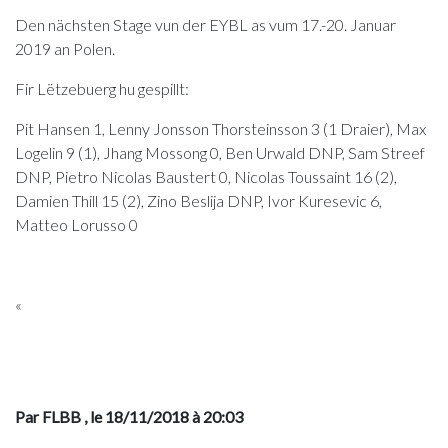
Den nächsten Stage vun der EYBL as vum 17.-20. Januar
2019 an Polen.
Fir Lëtzebuerg hu gespillt:
Pit Hansen 1, Lenny Jonsson Thorsteinsson 3 (1 Draier), Max
Logelin 9 (1), Jhang Mossong 0, Ben Urwald DNP, Sam Streef
DNP, Pietro Nicolas Baustert 0, Nicolas Toussaint 16 (2),
Damien Thill 15 (2), Zino Beslija DNP, Ivor Kuresevic 6,
Matteo Lorusso 0
«
Par FLBB
, le 18/11/2018 à 20:03