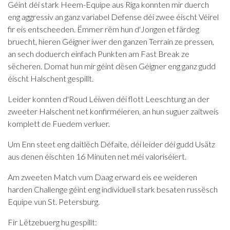
Géint déi stark Heem-Equipe aus Riga konnten mir duerch
eng aggressiv an ganz variabel Defense déi zwee éischt Véirel
fir eis entscheeden. Ëmmer rëm hun d'Jongen et färdeg
bruecht, hieren Géigner iwer den ganzen Terrain ze pressen,
an sech doduerch einfach Punkten am Fast Break ze
sëcheren. Domat hun mir géint dësen Géigner eng ganz gudd
éischt Halschent gespillt.
Leider konnten d'Roud Léiwen déi flott Leeschtung an der
zweeter Halschent net konfirméieren, an hun suguer zaitweis
komplett de Fuedem verluer.
Um Enn steet eng daitlëch Défaite, déi leider déi gudd Usätz
aus denen éischten 16 Minuten net méi valoriséiert.
Am zweeten Match vum Daag erward eis ee weideren
harden Challenge géint eng individuell stark besaten russësch
Equipe vun St. Petersburg.
Fir Lëtzebuerg hu gespillt: