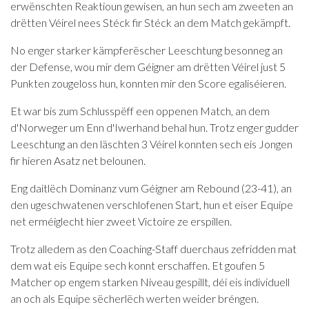
erwënschten Reaktioun gewisen, an hun sech am zweeten an
drëtten Véirel nees Stéck fir Stéck an dem Match gekämpft.
No enger starker kämpferëscher Leeschtung besonneg an
der Defense, wou mir dem Géigner am drëtten Véirel just 5
Punkten zougeloss hun, konnten mir den Score egaliséieren.
Et war bis zum Schlusspëff een oppenen Match, an dem
d'Norweger um Enn d'Iwerhand behal hun. Trotz enger gudder
Leeschtung an den läschten 3 Véirel konnten sech eis Jongen
fir hieren Asatz net belounen.
Eng daitlëch Dominanz vum Géigner am Rebound (23-41), an
den ugeschwatenen verschlofenen Start, hun et eiser Equipe
net erméiglecht hier zweet Victoire ze erspillen.
Trotz alledem as den Coaching-Staff duerchaus zefridden mat
dem wat eis Equipe sech konnt erschaffen. Et goufen 5
Matcher op engem starken Niveau gespillt, déi eis individuell
an och als Equipe sëcherlëch werten weider bréngen.