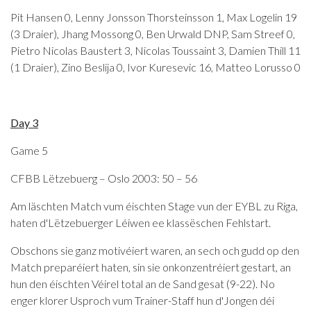
Pit Hansen 0, Lenny Jonsson Thorsteinsson 1, Max Logelin 19
(3 Draier), Jhang Mossong 0, Ben Urwald DNP, Sam Streef 0,
Pietro Nicolas Baustert 3, Nicolas Toussaint 3, Damien Thill 11
(1 Draier), Zino Beslija 0, Ivor Kuresevic 16, Matteo Lorusso 0
Day 3
Game 5
CFBB Lëtzebuerg – Oslo 2003: 50 – 56
Am läschten Match vum éischten Stage vun der EYBL zu Riga,
haten d'Lëtzebuerger Léiwen ee klassëschen Fehlstart.
Obschons sie ganz motivéiert waren, an sech och gudd op den
Match preparéiert haten, sin sie onkonzentréiert gestart, an
hun den éischten Véirel total an de Sand gesat (9-22). No
enger klorer Usproch vum Trainer-Staff hun d'Jongen déi