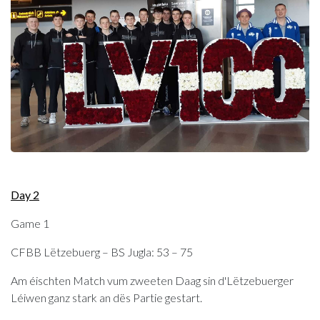
Day 2
Game 1
CFBB Lëtzebuerg – BS Jugla: 53 – 75
Am éischten Match vum zweeten Daag sin d'Lëtzebuerger
Léiwen ganz stark an dës Partie gestart.