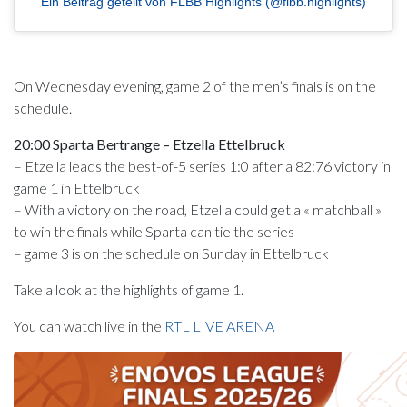
Ein Beitrag geteilt von FLBB Highlights (@flbb.highlights)
On Wednesday evening, game 2 of the men’s finals is on the
schedule.
20:00 Sparta Bertrange – Etzella Ettelbruck
– Etzella leads the best-of-5 series 1:0 after a 82:76 victory in
game 1 in Ettelbruck
– With a victory on the road, Etzella could get a « matchball »
to win the finals while Sparta can tie the series
– game 3 is on the schedule on Sunday in Ettelbruck
Take a look at the highlights of game 1.
You can watch live in the
RTL LIVE ARENA