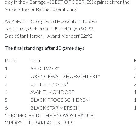
play in the « Barrage » (BEST OF 3 SERIES) against either the
Musel Pikes or Racing Luxembourg.
AS Zolwer – Gréngewald Hueschtert 103:85
Black Frogs Schieren – US Heffingen 90:82
Black Star Mersch – Avanti Mondorf 82:92
The final standings after 10 game days
Place
Team
1
AS ZOLWER*
2
GRÉNGEWALD HUESCHTERT*
3
US HEFFINGEN**
4
AVANTI MONDORF
5
BLACK FROGS SCHIEREN
6
BLACK STAR MERSCH
* PROMOTES TO THE ENOVOS LEAGUE
**PLAYS THE BARRAGE SERIES