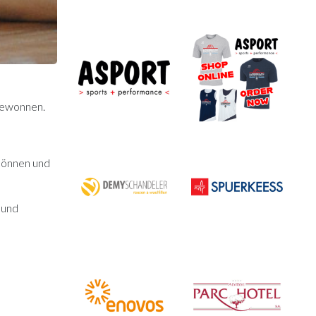
 gewonnen.
 können und
 und