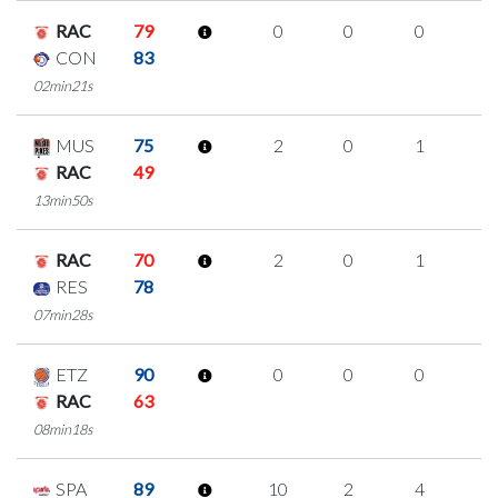
RAC
79
0
0
0
0
CON
83
02min21s
MUS
75
2
0
1
0
RAC
49
13min50s
RAC
70
2
0
1
0
RES
78
07min28s
ETZ
90
0
0
0
0
RAC
63
08min18s
SPA
89
10
2
4
0