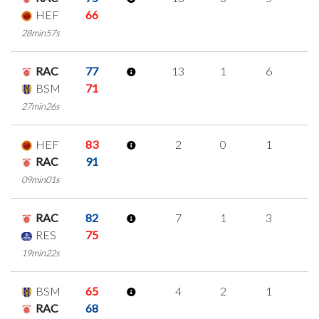
HEF
66
28min57s
RAC
77
13
1
6
0
BSM
71
27min26s
HEF
83
2
0
1
0
RAC
91
09min01s
RAC
82
7
1
3
0
RES
75
19min22s
BSM
65
4
2
1
0
RAC
68