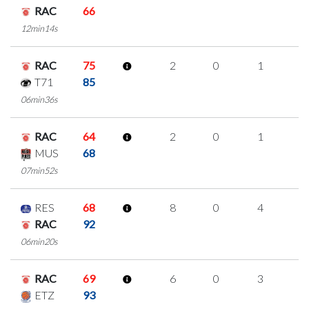
RAC
66
12min14s
RAC
75
2
0
1
0
T71
85
06min36s
RAC
64
2
0
1
0
MUS
68
07min52s
RES
68
8
0
4
0
RAC
92
06min20s
RAC
69
6
0
3
0
ETZ
93