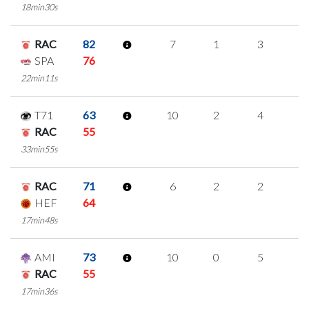
18min30s
RAC
82
7
1
3
0
SPA
76
22min11s
T71
63
10
2
4
0
RAC
55
33min55s
RAC
71
6
2
2
0
HEF
64
17min48s
AMI
73
10
0
5
0
RAC
55
17min36s