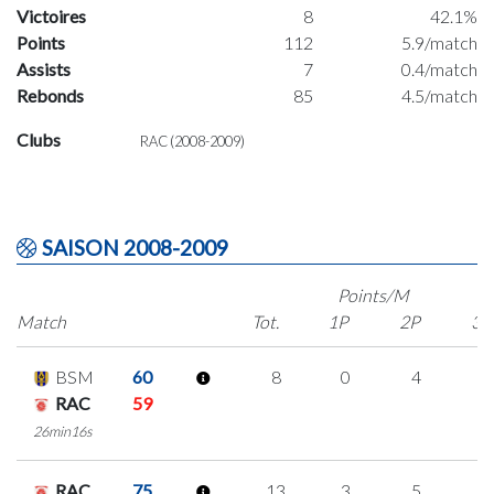
Victoires
8
42.1%
Points
112
5.9/match
Assists
7
0.4/match
Rebonds
85
4.5/match
Clubs
RAC (2008-2009)
SAISON 2008-2009
Points/M
Match
Tot.
1P
2P
3P
BSM
60
8
0
4
0
RAC
59
26min16s
RAC
75
13
3
5
0