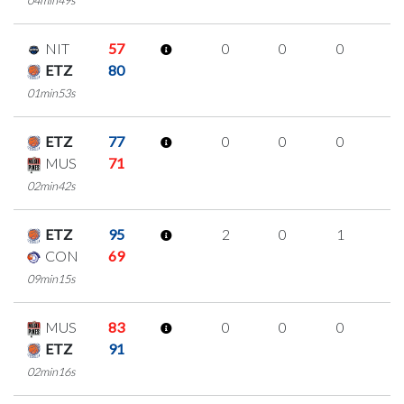
NIT
57
0
0
0
0
ETZ
80
01min53s
ETZ
77
0
0
0
0
MUS
71
02min42s
ETZ
95
2
0
1
0
CON
69
09min15s
MUS
83
0
0
0
0
ETZ
91
02min16s