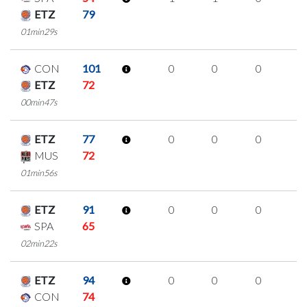
ETZ
79
01min29s
CON
101
0
0
0
0
ETZ
72
00min47s
ETZ
77
0
0
0
0
MUS
72
01min56s
ETZ
91
0
0
0
0
SPA
65
02min22s
ETZ
94
0
0
0
0
CON
74