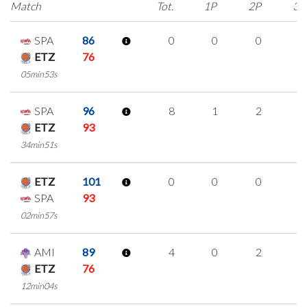
Match
Tot.
1P
2P
3P
SPA
86
0
0
0
0
ETZ
76
05min53s
SPA
96
8
1
2
1
ETZ
93
34min51s
ETZ
101
0
0
0
0
SPA
93
02min57s
AMI
89
4
0
2
0
ETZ
76
12min04s