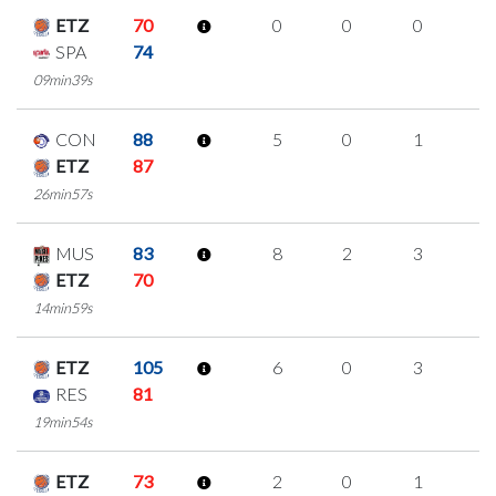
ETZ
70
0
0
0
0
SPA
74
09min39s
CON
88
5
0
1
1
ETZ
87
26min57s
MUS
83
8
2
3
0
ETZ
70
14min59s
ETZ
105
6
0
3
0
RES
81
19min54s
ETZ
73
2
0
1
0