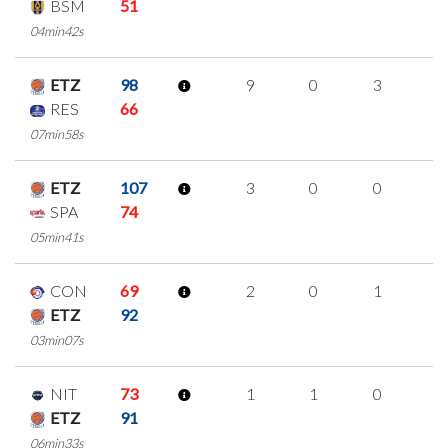
BSM
51
04min42s
ETZ
98
9
0
3
1
RES
66
07min58s
ETZ
107
3
0
0
1
SPA
74
05min41s
CON
69
2
0
1
0
ETZ
92
03min07s
NIT
73
1
1
0
0
ETZ
91
06min33s