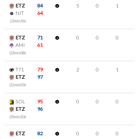
ETZ
84
5
0
1
1
NIT
64
15min56s
ETZ
71
0
0
0
0
AMI
61
03min08s
T71
79
2
0
1
0
ETZ
97
01min03s
SOL
95
0
0
0
0
ETZ
96
05min50s
ETZ
82
0
0
0
0