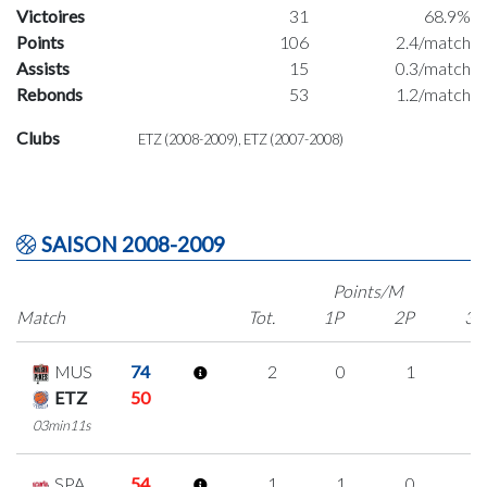
Victoires
31
68.9%
Points
106
2.4/match
Assists
15
0.3/match
Rebonds
53
1.2/match
Clubs
ETZ (2008-2009), ETZ (2007-2008)
SAISON 2008-2009
Points/M
Match
Tot.
1P
2P
3P
MUS
74
2
0
1
0
ETZ
50
03min11s
SPA
54
1
1
0
0