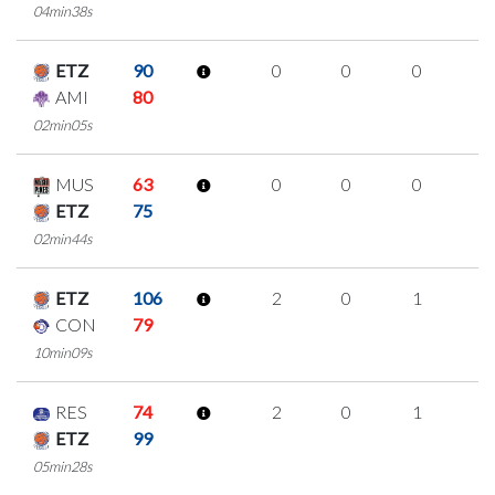
04min38s
ETZ
90
0
0
0
0
AMI
80
02min05s
MUS
63
0
0
0
0
ETZ
75
02min44s
ETZ
106
2
0
1
0
CON
79
10min09s
RES
74
2
0
1
0
ETZ
99
05min28s