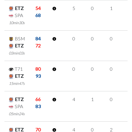
ETZ
54
5
0
1
1
SPA
68
10min30s
BSM
84
0
0
0
0
ETZ
72
03min03s
T71
80
0
0
0
0
ETZ
93
15min47s
ETZ
66
4
1
0
1
SPA
83
05min24s
ETZ
70
4
0
2
0