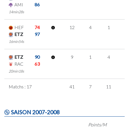
AMI
86
14min28s
HEF
74
12
4
1
2
ETZ
97
16min54s
ETZ
90
9
1
4
0
RAC
63
20min18s
Matchs : 17
41
7
11
4
SAISON 2007-2008
Points/M