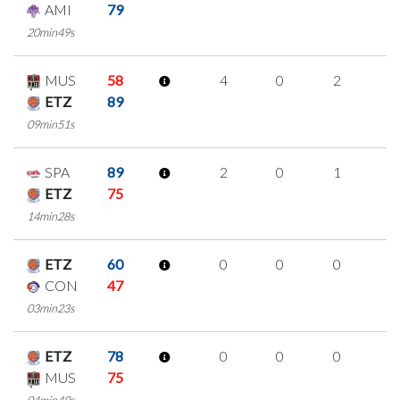
AMI
79
20min49s
MUS
58
4
0
2
0
ETZ
89
09min51s
SPA
89
2
0
1
0
ETZ
75
14min28s
ETZ
60
0
0
0
0
CON
47
03min23s
ETZ
78
0
0
0
0
MUS
75
04min49s