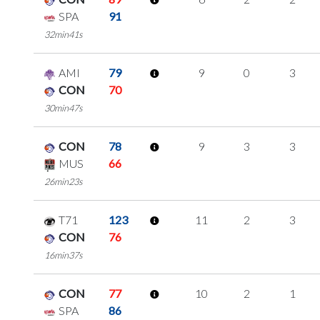
SPA
91
32min41s
AMI
79
9
0
3
CON
70
30min47s
CON
78
9
3
3
MUS
66
26min23s
T71
123
11
2
3
CON
76
16min37s
CON
77
10
2
1
SPA
86