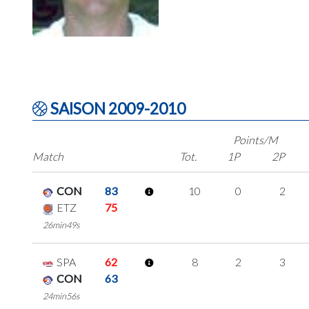
SAISON 2009-2010
Points/M
Match
Tot.
1P
2P
CON
83
10
0
2
ETZ
75
26min49s
SPA
62
8
2
3
CON
63
24min56s