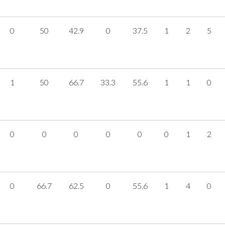
0
50
42.9
0
37.5
1
2
5
1
50
66.7
33.3
55.6
1
1
0
0
0
0
0
0
0
1
2
0
66.7
62.5
0
55.6
1
4
0