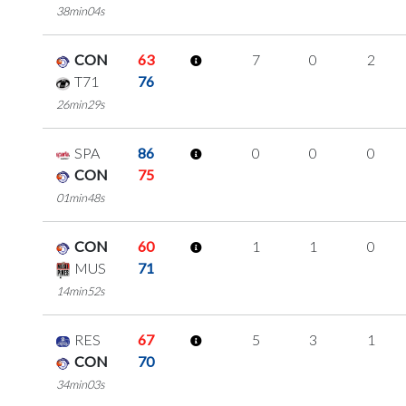
38min04s
CON
63
7
0
2
T71
76
26min29s
SPA
86
0
0
0
CON
75
01min48s
CON
60
1
1
0
MUS
71
14min52s
RES
67
5
3
1
CON
70
34min03s