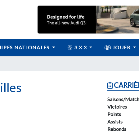
IPES NATIONALES
3 X 3
JOUER
lles
CARRIÈ
Saisons/Match
Victoires
Points
Assists
Rebonds