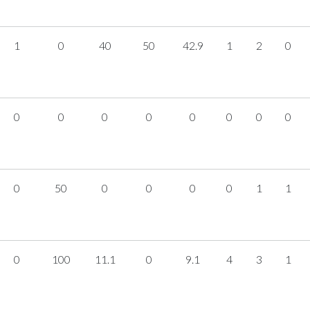
1
0
40
50
42.9
1
2
0
0
0
0
0
0
0
0
0
0
50
0
0
0
0
1
1
0
100
11.1
0
9.1
4
3
1