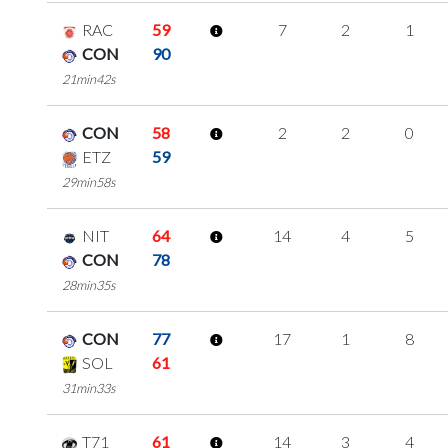
RAC
59
7
2
1
CON
90
21min42s
CON
58
2
2
0
ETZ
59
29min58s
NIT
64
14
4
5
CON
78
28min35s
CON
77
17
1
8
SOL
61
31min33s
T71
61
14
3
4