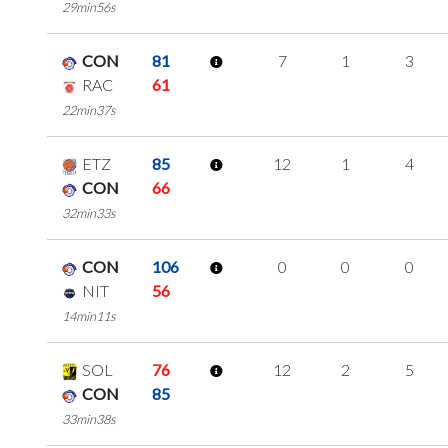
29min56s
CON
81
7
1
3
RAC
61
22min37s
ETZ
85
12
1
4
CON
66
32min33s
CON
106
0
0
0
NIT
56
14min11s
SOL
76
12
2
5
CON
85
33min38s