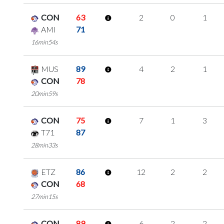
CON
63
2
0
1
AMI
71
16min54s
MUS
89
4
2
1
CON
78
20min59s
CON
75
7
1
3
T71
87
28min33s
ETZ
86
12
2
2
CON
68
27min15s
CON
89
6
2
2