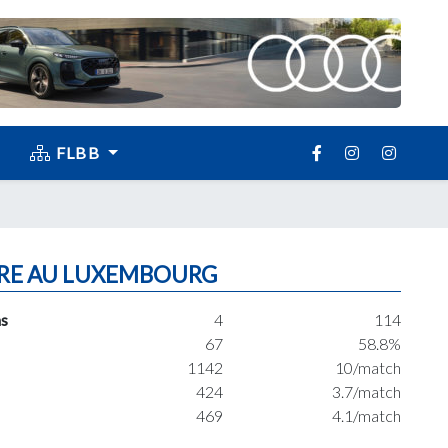
FLBB
RE AU LUXEMBOURG
s
4
114
67
58.8%
1142
10/match
424
3.7/match
469
4.1/match