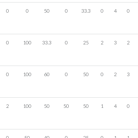
0
0
50
0
33.3
0
4
0
0
100
33.3
0
25
2
3
2
0
100
60
0
50
0
2
3
2
100
50
50
50
1
4
0
0
50
40
0
25
0
1
1