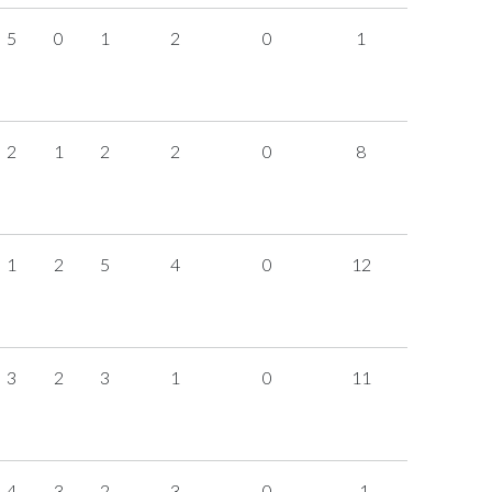
5
0
1
2
0
1
2
1
2
2
0
8
1
2
5
4
0
12
3
2
3
1
0
11
4
3
2
3
0
-1