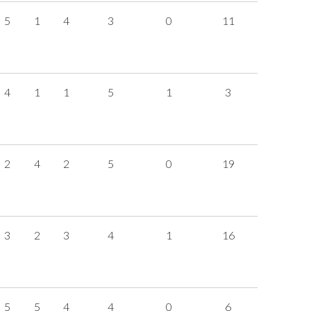
5
1
4
3
0
11
4
1
1
5
1
3
2
4
2
5
0
19
3
2
3
4
1
16
5
5
4
4
0
6