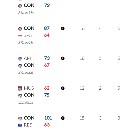
CON
73
31min51s
CON
87
16
4
6
SPA
64
37min41s
AMI
73
18
5
5
CON
67
37min33s
MUS
62
12
2
5
CON
75
35min05s
CON
101
15
3
3
RES
63