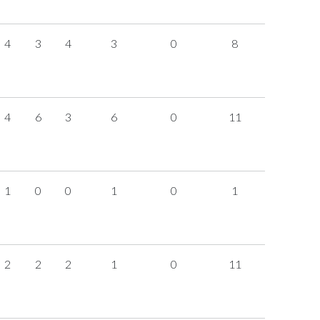
4
3
4
3
0
8
4
6
3
6
0
11
1
0
0
1
0
1
2
2
2
1
0
11