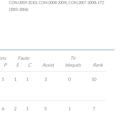
CON (2009-2010), CON (2008-2009), CON (2007-2008), ETZ
(2005-2006)
ons
Faute
Tir
P
S
C
Assist
bloqués
Rank
5
1
1
3
0
10
6
2
1
5
1
7