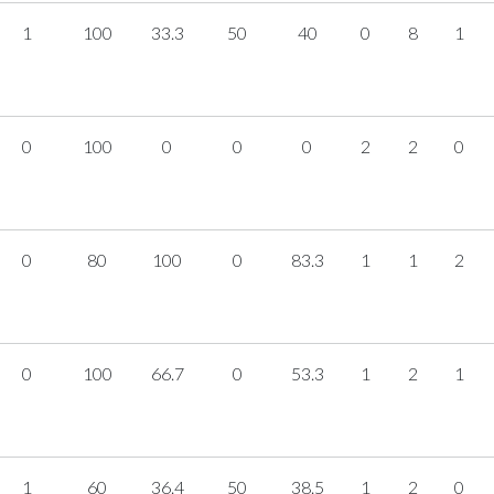
1
100
33.3
50
40
0
8
1
0
100
0
0
0
2
2
0
0
80
100
0
83.3
1
1
2
0
100
66.7
0
53.3
1
2
1
1
60
36.4
50
38.5
1
2
0