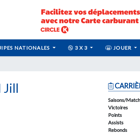
IPES NATIONALES
3 X 3
JOUER
ill
CARRIÈ
Saisons/Match
Victoires
Points
Assists
Rebonds