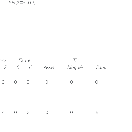
SPA (2005-2006)
ons
Faute
Tir
P
S
C
Assist
bloqués
Rank
3
0
0
0
0
0
4
0
2
0
0
6