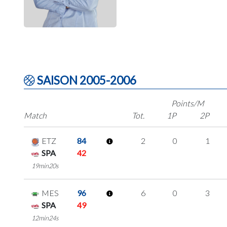
SAISON 2005-2006
Points/M
Match
Tot.
1P
2P
ETZ
84
2
0
1
SPA
42
19min20s
MES
96
6
0
3
SPA
49
12min24s