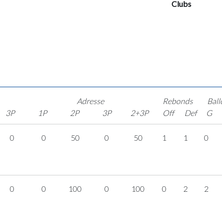
Clubs
Adresse
Rebonds
Ball
3P
1P
2P
3P
2+3P
Off
Def
G
0
0
50
0
50
1
1
0
0
0
100
0
100
0
2
2