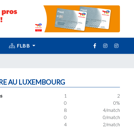
FLBB
RE AU LUXEMBOURG
s
1
2
0
0%
8
4/match
0
0/match
4
2/match