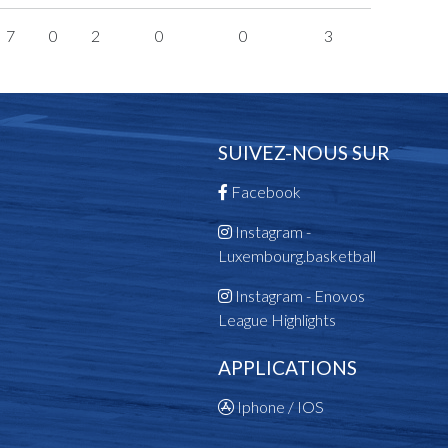
7
0
2
0
0
3
SUIVEZ-NOUS SUR
Facebook
Instagram -
Luxembourg.basketball
Instagram - Enovos
League Highlights
APPLICATIONS
Iphone / IOS