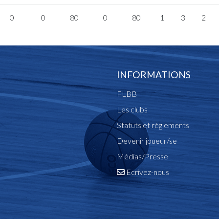
0
0
80
0
80
1
3
2
INFORMATIONS
FLBB
Les clubs
Statuts et réglements
Devenir joueur/se
Médias/Presse
Ecrivez-nous