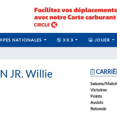
IPES NATIONALES
3 X 3
JOUER
JR. Willie
CARRIÈ
Saisons/Match
Victoires
Points
Assists
Rebonds