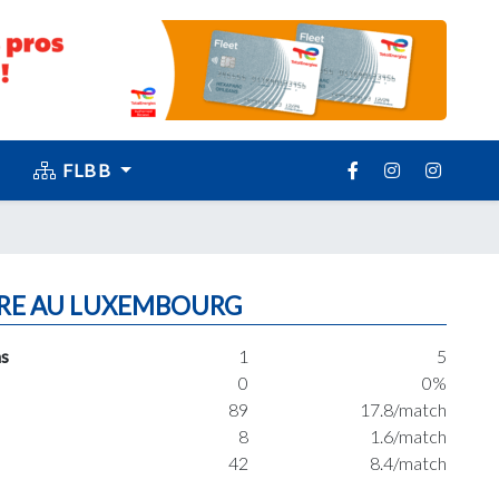
FLBB
RE AU LUXEMBOURG
s
1
5
0
0%
89
17.8/match
8
1.6/match
42
8.4/match