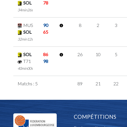
SOL
78
34min26s
MUS
90
8
2
3
SOL
65
32min12s
SOL
86
26
10
5
T71
98
40min00s
Matchs : 5
89
21
22
COMPÉTITIONS