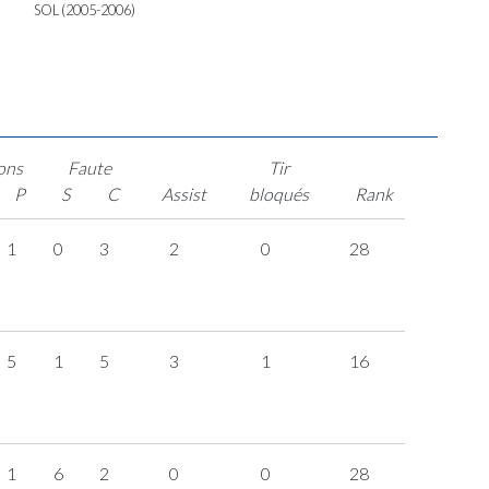
SOL (2005-2006)
ons
Faute
Tir
P
S
C
Assist
bloqués
Rank
1
0
3
2
0
28
5
1
5
3
1
16
1
6
2
0
0
28