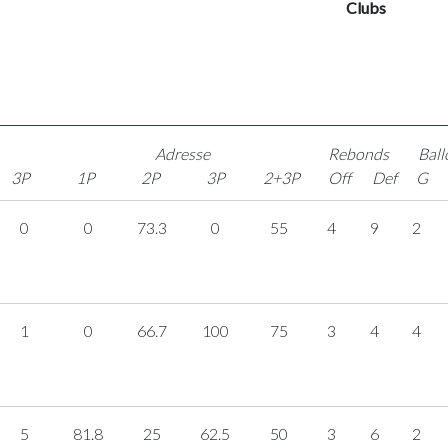
Clubs
Adresse
Rebonds
Ball
3P
1P
2P
3P
2+3P
Off
Def
G
0
0
73.3
0
55
4
9
2
1
0
66.7
100
75
3
4
4
5
81.8
25
62.5
50
3
6
2