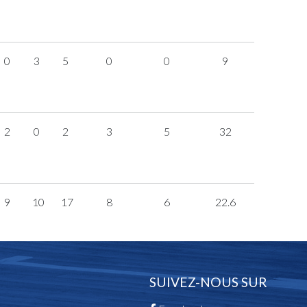
0
3
5
0
0
9
2
0
2
3
5
32
9
10
17
8
6
22.6
SUIVEZ-NOUS SUR