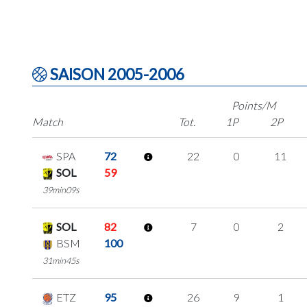
SAISON 2005-2006
Points/M
Match
Tot.
1P
2P
SPA
72
22
0
11
SOL
59
39min09s
SOL
82
7
0
2
BSM
100
31min45s
ETZ
95
26
9
1