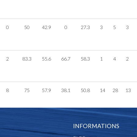
0
50
42.9
0
27.3
3
5
3
2
83.3
55.6
66.7
58.3
1
4
2
8
75
57.9
38.1
50.8
14
28
13
INFORMATIONS