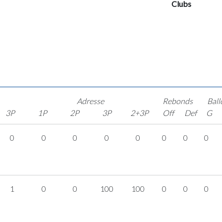
Clubs
Adresse
Rebonds
Ball
3P
1P
2P
3P
2+3P
Off
Def
G
0
0
0
0
0
0
0
0
1
0
0
100
100
0
0
0