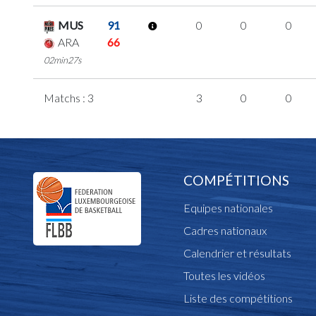
MUS
91
0
0
0
ARA
66
02min27s
Matchs : 3
3
0
0
COMPÉTITIONS
Equipes nationales
Cadres nationaux
Calendrier et résultats
Toutes les vidéos
Liste des compétitions