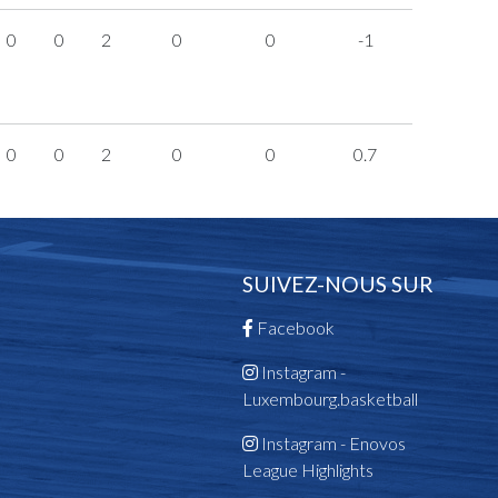
0
0
2
0
0
-1
0
0
2
0
0
0.7
SUIVEZ-NOUS SUR
Facebook
Instagram -
Luxembourg.basketball
Instagram - Enovos
League Highlights