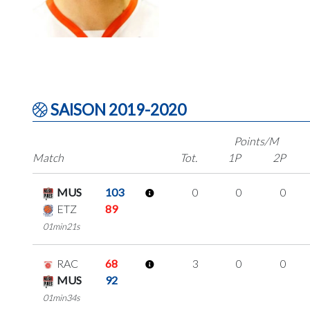
SAISON 2019-2020
Points/M
Match
Tot.
1P
2P
MUS
103
0
0
0
ETZ
89
01min21s
RAC
68
3
0
0
MUS
92
01min34s