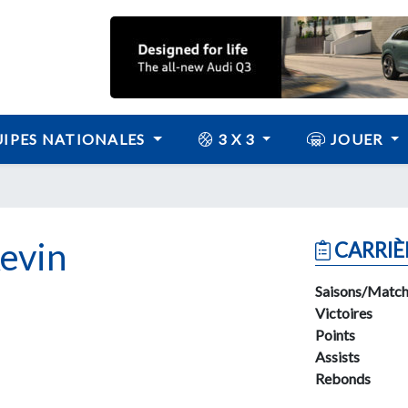
IPES NATIONALES
3 X 3
JOUER
evin
CARRIÈ
Saisons/Match
Victoires
Points
Assists
Rebonds