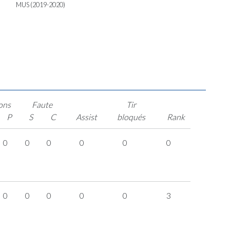
MUS (2019-2020)
ons
Faute
Tir
P
S
C
Assist
bloqués
Rank
0
0
0
0
0
0
0
0
0
0
0
3