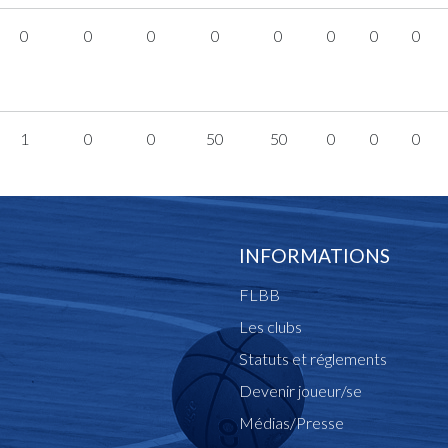
0
0
0
0
0
0
0
0
1
0
0
50
50
0
0
0
INFORMATIONS
FLBB
Les clubs
Statuts et réglements
Devenir joueur/se
Médias/Presse