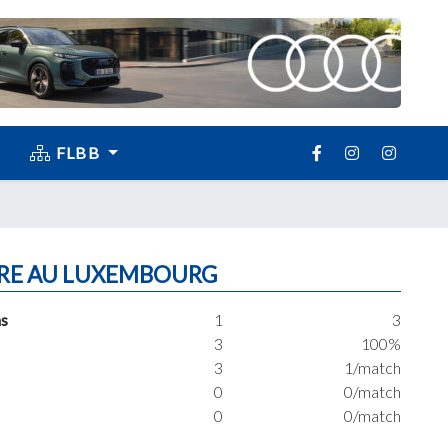
FLBB
RE AU LUXEMBOURG
s
1
3
3
100%
3
1/match
0
0/match
0
0/match