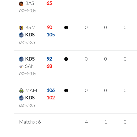
BAS
65
07min03s
BSM
90
0
0
0
KDS
105
07min57s
KDS
92
0
0
0
SAN
68
07min33s
MAM
106
0
0
0
KDS
102
03min07s
Matchs : 6
4
1
0