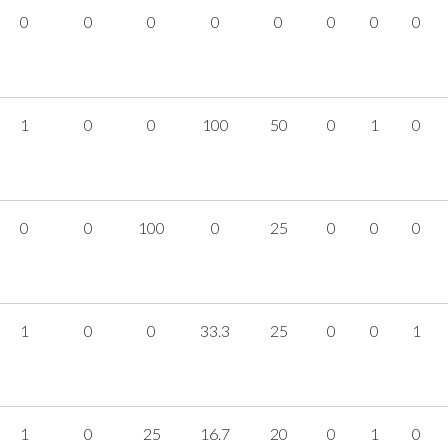
0
0
0
0
0
0
0
0
1
0
0
100
50
0
1
0
0
0
100
0
25
0
0
0
1
0
0
33.3
25
0
0
1
1
0
25
16.7
20
0
1
0