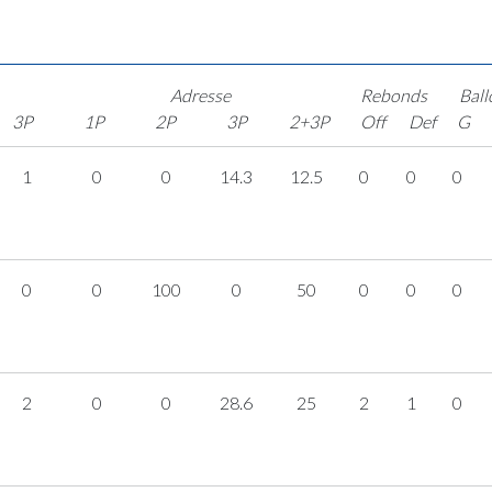
Adresse
Rebonds
Ball
3P
1P
2P
3P
2+3P
Off
Def
G
1
0
0
14.3
12.5
0
0
0
0
0
100
0
50
0
0
0
2
0
0
28.6
25
2
1
0