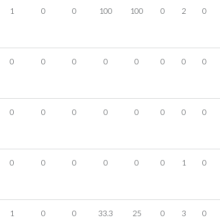
1
0
0
100
100
0
2
0
0
0
0
0
0
0
0
0
0
0
0
0
0
0
0
0
0
0
0
0
0
0
1
0
1
0
0
33.3
25
0
3
0