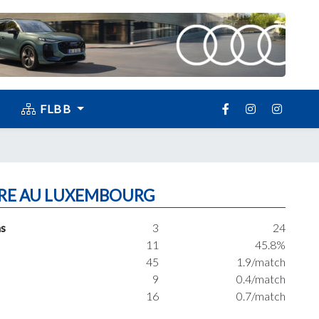
FLBB
RE AU LUXEMBOURG
s
3
24
11
45.8%
45
1.9/match
9
0.4/match
16
0.7/match