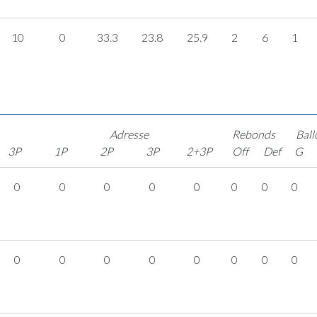
10
0
33.3
23.8
25.9
2
6
1
Adresse
Rebonds
Ball
3P
1P
2P
3P
2+3P
Off
Def
G
0
0
0
0
0
0
0
0
0
0
0
0
0
0
0
0