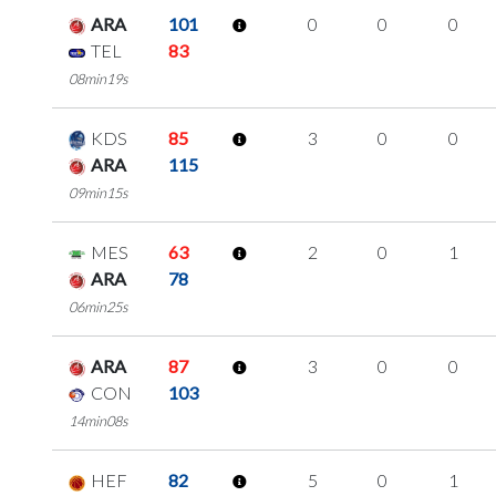
ARA
101
0
0
0
TEL
83
08min19s
KDS
85
3
0
0
ARA
115
09min15s
MES
63
2
0
1
ARA
78
06min25s
ARA
87
3
0
0
CON
103
14min08s
HEF
82
5
0
1