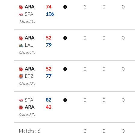
ARA
74
3
0
0
SPA
106
13min21s
ARA
52
0
0
0
LAL
79
02min42s
ARA
52
0
0
0
ETZ
77
02min23s
SPA
82
0
0
0
ARA
42
04min37s
Matchs : 6
3
0
0