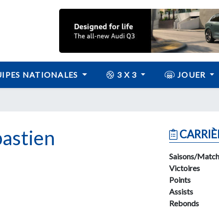
IPES NATIONALES
3 X 3
JOUER
astien
CARRIÈ
Saisons/Match
Victoires
Points
Assists
Rebonds