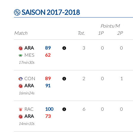
SAISON 2017-2018
Points/M
Match
Tot.
1P
2P
ARA
89
3
0
0
MES
62
17min30s
CON
89
2
0
1
ARA
91
16min24s
RAC
100
6
0
0
ARA
73
14min10s