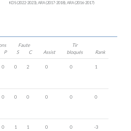
KDS (2022-2023), ARA (2017-2018), ARA (2016-2017)
ons
Faute
Tir
P
S
C
Assist
bloqués
Rank
0
0
2
0
0
1
0
0
0
0
0
0
0
1
1
0
0
-3