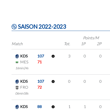
SAISON 2022-2023
Points/M
Match
Tot.
1P
2P
KDS
107
3
0
0
MES
71
16min24s
KDS
107
0
0
0
FRO
72
06min58s
KDS
88
1
1
0