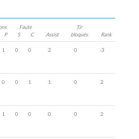
ons
Faute
Tir
P
S
C
Assist
bloqués
Rank
1
0
0
2
0
-3
0
0
1
1
0
2
1
0
0
0
0
2