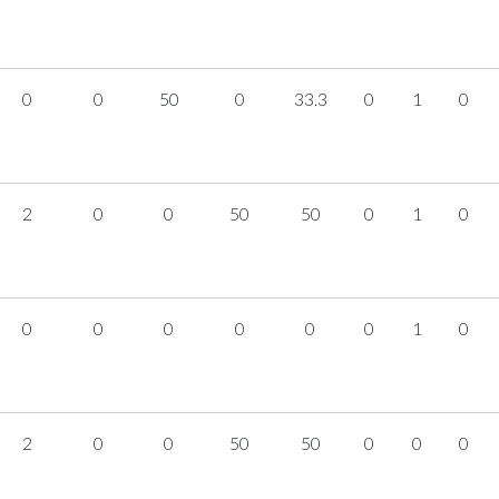
0
0
50
0
33.3
0
1
0
2
0
0
50
50
0
1
0
0
0
0
0
0
0
1
0
2
0
0
50
50
0
0
0