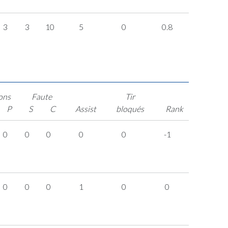
3
3
10
5
0
0.8
ons
Faute
Tir
P
S
C
Assist
bloqués
Rank
0
0
0
0
0
-1
0
0
0
1
0
0