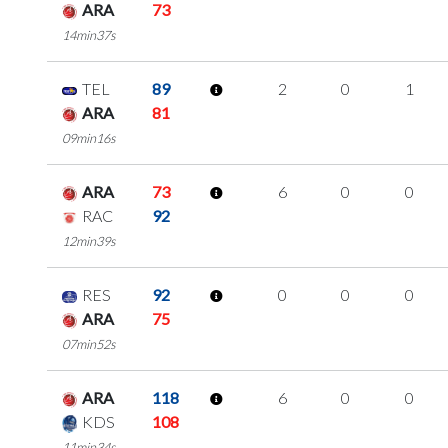
ARA
73
14min37s
TEL
89
2
0
1
ARA
81
09min16s
ARA
73
6
0
0
RAC
92
12min39s
RES
92
0
0
0
ARA
75
07min52s
ARA
118
6
0
0
KDS
108
11min34s