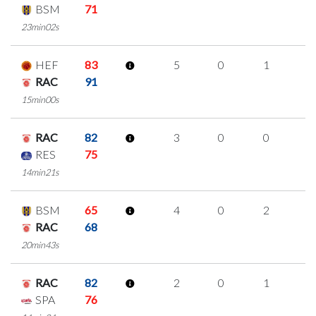
BSM
71
23min02s
HEF
83
5
0
1
1
RAC
91
15min00s
RAC
82
3
0
0
1
RES
75
14min21s
BSM
65
4
0
2
0
RAC
68
20min43s
RAC
82
2
0
1
0
SPA
76