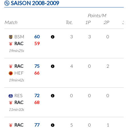
SAISON 2008-2009
Points/M
Match
Tot.
1P
2P
3P
BSM
60
3
3
0
0
RAC
59
19min25s
RAC
75
4
0
2
0
HEF
66
19min42s
RES
72
0
0
0
0
RAC
68
11min10s
RAC
77
5
0
1
1