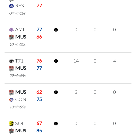
RES
77
04min28s
AMI
77
0
0
0
0
MUS
66
10min00s
T71
76
14
0
4
2
MUS
77
29min48s
MUS
62
3
0
0
1
CON
75
13min59s
SOL
67
0
0
0
0
MUS
85