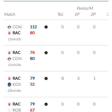
Points/M
Match
Tot.
1P
2P
3P
CON
112
0
0
0
0
RAC
80
11min53s
RAC
74
0
0
0
0
CON
80
11min34s
RAC
79
8
3
1
1
KDS
52
23min46s
RAC
79
0
0
0
0
ROB
67