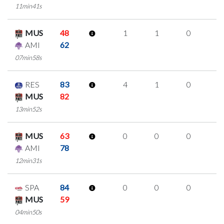
11min41s
MUS
48
1
1
0
0
AMI
62
07min58s
RES
83
4
1
0
1
MUS
82
13min52s
MUS
63
0
0
0
0
AMI
78
12min31s
SPA
84
0
0
0
0
MUS
59
04min50s