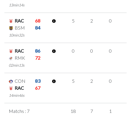
13min14s
RAC
68
5
2
0
1
BSM
84
10min32s
RAC
86
0
0
0
0
RMK
72
02min13s
CON
83
5
2
0
1
RAC
67
14min46s
Matchs : 7
18
7
1
3