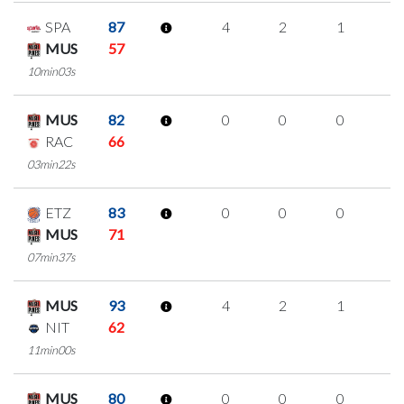
SPA
87
4
2
1
0
MUS
57
10min03s
MUS
82
0
0
0
0
RAC
66
03min22s
ETZ
83
0
0
0
0
MUS
71
07min37s
MUS
93
4
2
1
0
NIT
62
11min00s
MUS
80
0
0
0
0