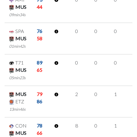
MUS
44
09min34s
SPA
76
0
0
0
0
MUS
58
01min42s
T71
89
0
0
0
0
MUS
65
05min23s
MUS
79
2
0
1
0
ETZ
86
13min46s
CON
78
8
0
1
2
MUS
66