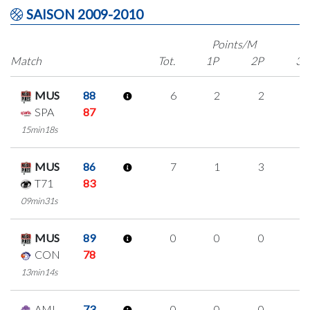
SAISON 2009-2010
Points/M
Match
Tot.
1P
2P
3P
MUS
88
6
2
2
0
SPA
87
15min18s
MUS
86
7
1
3
0
T71
83
09min31s
MUS
89
0
0
0
0
CON
78
13min14s
AMI
73
0
0
0
0