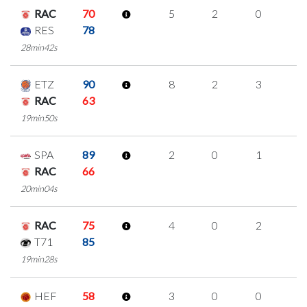
RAC
70
5
2
0
1
RES
78
28min42s
ETZ
90
8
2
3
0
RAC
63
19min50s
SPA
89
2
0
1
0
RAC
66
20min04s
RAC
75
4
0
2
0
T71
85
19min28s
HEF
58
3
0
0
1