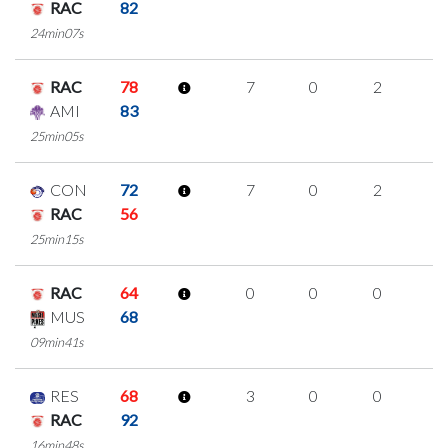
RAC
82
24min07s
RAC
78
7
0
2
1
AMI
83
25min05s
CON
72
7
0
2
1
RAC
56
25min15s
RAC
64
0
0
0
0
MUS
68
09min41s
RES
68
3
0
0
1
RAC
92
16min48s