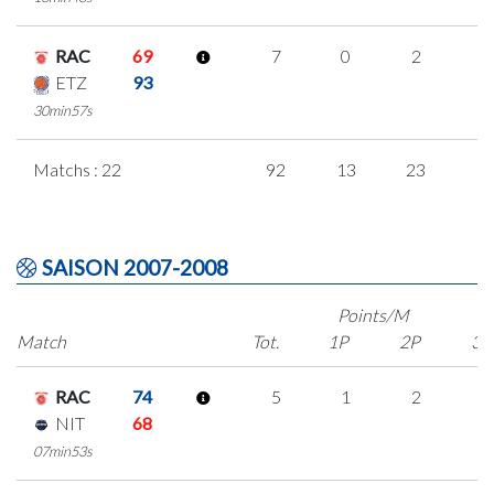
RAC
69
7
0
2
1
ETZ
93
30min57s
Matchs : 22
92
13
23
1
SAISON 2007-2008
Points/M
Match
Tot.
1P
2P
3P
RAC
74
5
1
2
0
NIT
68
07min53s