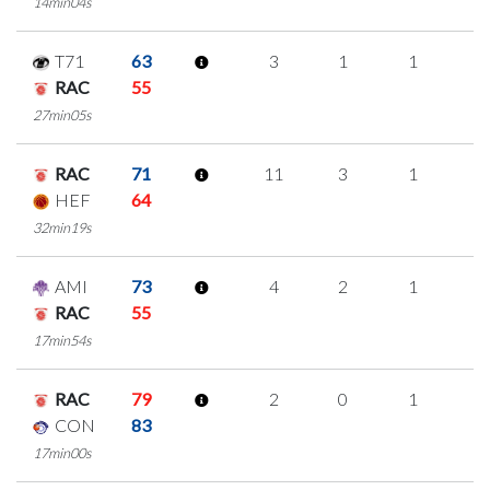
14min04s
T71
63
3
1
1
0
RAC
55
27min05s
RAC
71
11
3
1
2
HEF
64
32min19s
AMI
73
4
2
1
0
RAC
55
17min54s
RAC
79
2
0
1
0
CON
83
17min00s