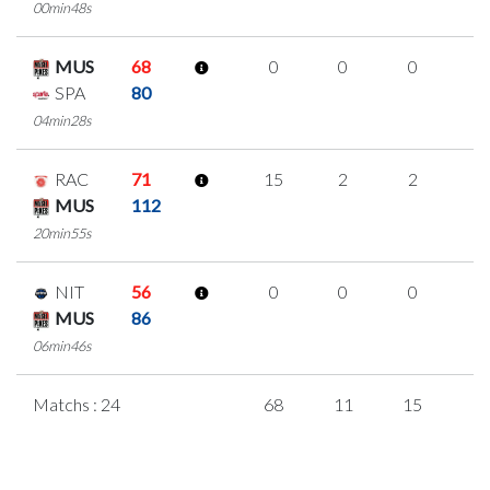
00min48s
MUS
68
0
0
0
0
SPA
80
04min28s
RAC
71
15
2
2
3
MUS
112
20min55s
NIT
56
0
0
0
0
MUS
86
06min46s
Matchs : 24
68
11
15
9