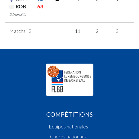
ROB
63
21min34s
Matchs : 2
11
2
3
1
COMPÉTITIONS
Equipes nationales
Cadres nationaux