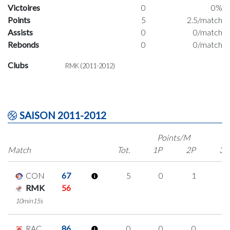
Victoires
0
0%
Points
5
2.5/match
Assists
0
0/match
Rebonds
0
0/match
Clubs
RMK (2011-2012)
SAISON 2011-2012
Points/M
Match
Tot.
1P
2P
3P
CON
67
5
0
1
1
RMK
56
10min15s
RAC
86
0
0
0
0