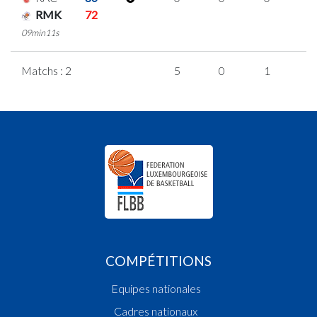
RMK
72
09min11s
Matchs : 2
5
0
1
1
COMPÉTITIONS
Equipes nationales
Cadres nationaux