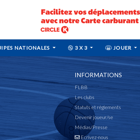
IPES NATIONALES
3 X 3
JOUER
INFORMATIONS
FLBB
Les clubs
Statuts et réglements
Devenir joueur/se
Médias/Presse
Ecrivez-nous