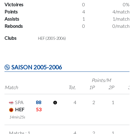
Victoires
0
0%
Points
4
4/match
Assists
1
1/match
Rebonds
0
0/match
Clubs
HEF (2005-2006)
SAISON 2005-2006
Points/M
Match
Tot.
1P
2P
3P
SPA
88
4
2
1
0
HEF
53
14min25s
Matchs : 1
4
2
1
0