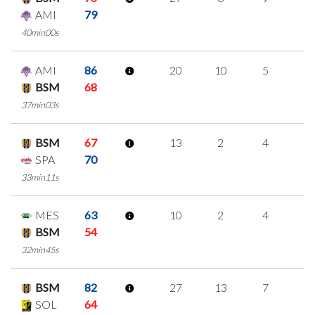
AMI
79
40min00s
AMI
86
20
10
5
0
BSM
68
37min03s
BSM
67
13
2
4
1
SPA
70
33min11s
MES
63
10
2
4
0
BSM
54
32min45s
BSM
82
27
13
7
0
SOL
64