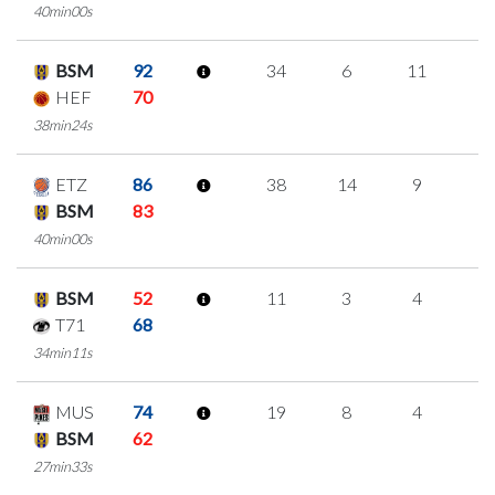
40min00s
BSM
92
34
6
11
2
HEF
70
38min24s
ETZ
86
38
14
9
2
BSM
83
40min00s
BSM
52
11
3
4
0
T71
68
34min11s
MUS
74
19
8
4
1
BSM
62
27min33s