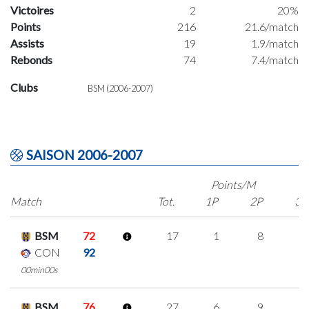
Victoires
2
20%
Points
216
21.6/match
Assists
19
1.9/match
Rebonds
74
7.4/match
Clubs
BSM (2006-2007)
SAISON 2006-2007
Points/M
Match
Tot.
1P
2P
3P
BSM
72
17
1
8
0
CON
92
00min00s
BSM
76
27
6
9
1