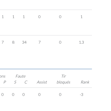
1
1
1
0
0
1
7
8
34
7
0
1.3
ons
Faute
Tir
P
S
C
Assist
bloqués
Rank
0
0
0
0
0
-3