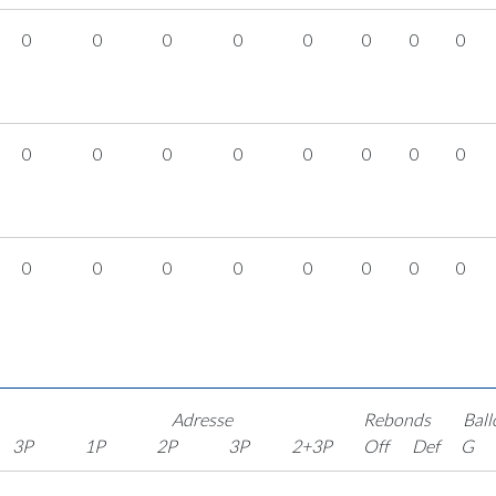
0
0
0
0
0
0
0
0
0
0
0
0
0
0
0
0
0
0
0
0
0
0
0
0
Adresse
Rebonds
Ball
3P
1P
2P
3P
2+3P
Off
Def
G