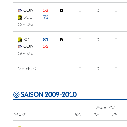
CON
52
0
0
0
SOL
73
03min34s
SOL
81
0
0
0
CON
55
06min04s
Matchs : 3
0
0
0
SAISON 2009-2010
Points/M
Match
Tot.
1P
2P