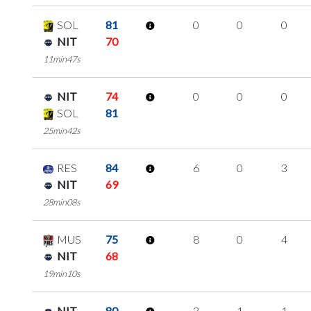
SOL
81
0
0
0
NIT
70
11min47s
NIT
74
0
0
0
SOL
81
25min42s
RES
84
6
0
3
NIT
69
28min08s
MUS
75
8
0
4
NIT
68
19min10s
NIT
80
3
1
1