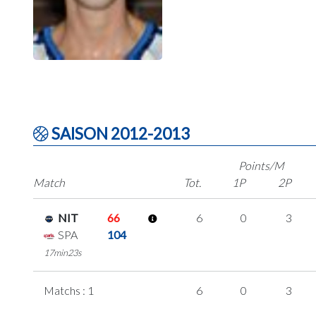
SAISON 2012-2013
Points/M
Match
Tot.
1P
2P
NIT
66
6
0
3
SPA
104
17min23s
Matchs : 1
6
0
3