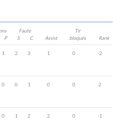
ons
Faute
Tir
P
S
C
Assist
bloqués
Rank
1
2
3
1
0
-2
0
0
1
0
0
2
0
1
2
2
0
-1