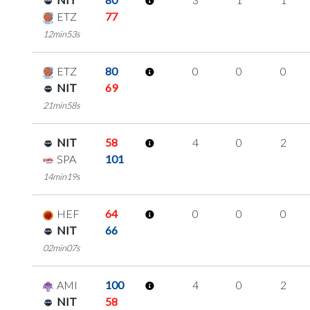
ETZ
77
12min53s
ETZ
80
0
0
0
NIT
69
21min58s
NIT
58
4
0
2
SPA
101
14min19s
HEF
64
0
0
0
NIT
66
02min07s
AMI
100
4
0
2
NIT
58