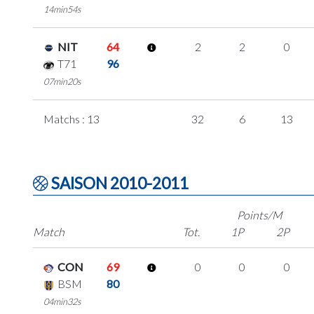
14min54s
NIT
64
2
2
0
T71
96
07min20s
Matchs : 13
32
6
13
SAISON 2010-2011
Points/M
Match
Tot.
1P
2P
CON
69
0
0
0
BSM
80
04min32s