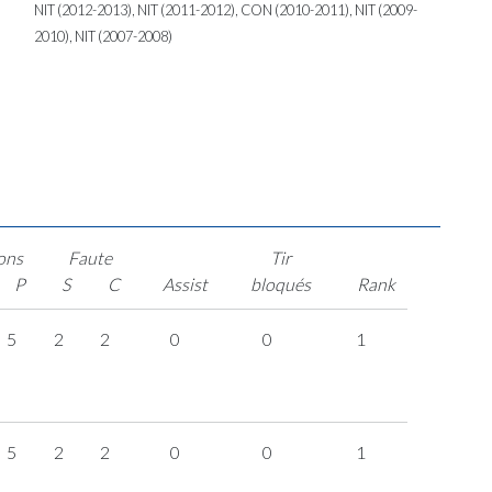
NIT (2012-2013), NIT (2011-2012), CON (2010-2011), NIT (2009-
2010), NIT (2007-2008)
ons
Faute
Tir
P
S
C
Assist
bloqués
Rank
5
2
2
0
0
1
5
2
2
0
0
1