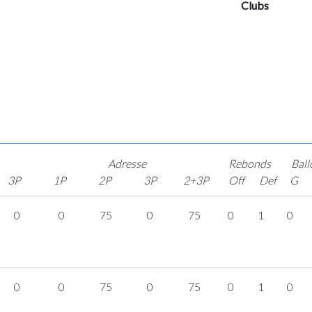
Clubs
Adresse
Rebonds
Ball
3P
1P
2P
3P
2+3P
Off
Def
G
0
0
75
0
75
0
1
0
0
0
75
0
75
0
1
0