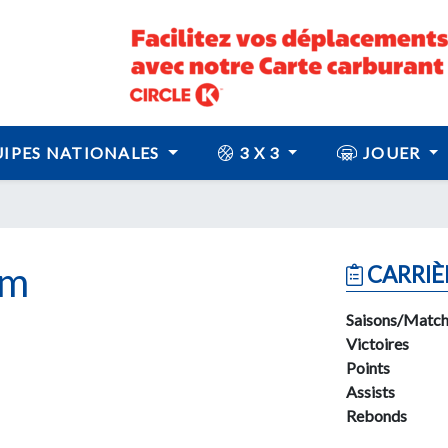
IPES NATIONALES
3 X 3
JOUER
om
CARRIÈ
Saisons/Match
Victoires
Points
Assists
Rebonds