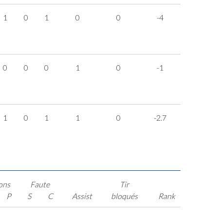
1
0
1
0
0
-4
0
0
0
1
0
-1
1
0
1
1
0
-2.7
ons
Faute
Tir
P
S
C
Assist
bloqués
Rank