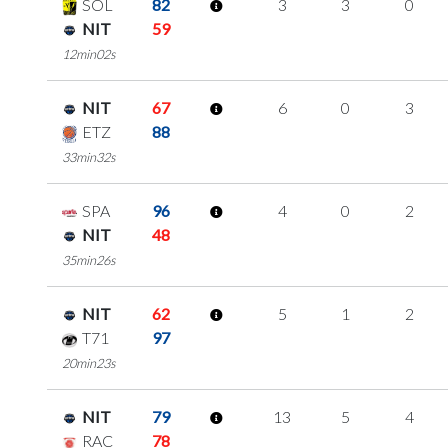
SOL
82
3
3
0
NIT
59
12min02s
NIT
67
6
0
3
ETZ
88
33min32s
SPA
96
4
0
2
NIT
48
35min26s
NIT
62
5
1
2
T71
97
20min23s
NIT
79
13
5
4
RAC
78