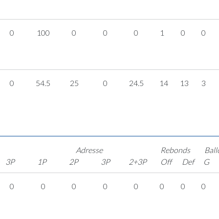
0
100
0
0
0
1
0
0
0
54.5
25
0
24.5
14
13
3
Adresse
Rebonds
Ball
3P
1P
2P
3P
2+3P
Off
Def
G
0
0
0
0
0
0
0
0