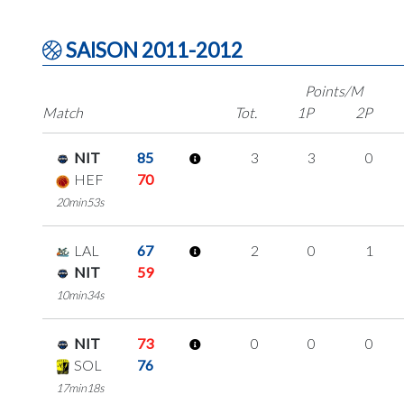
SAISON 2011-2012
Points/M
Match
Tot.
1P
2P
NIT
85
3
3
0
HEF
70
20min53s
LAL
67
2
0
1
NIT
59
10min34s
NIT
73
0
0
0
SOL
76
17min18s