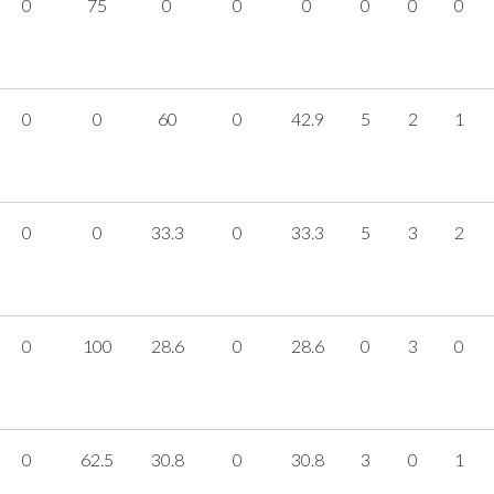
0
75
0
0
0
0
0
0
0
0
60
0
42.9
5
2
1
0
0
33.3
0
33.3
5
3
2
0
100
28.6
0
28.6
0
3
0
0
62.5
30.8
0
30.8
3
0
1